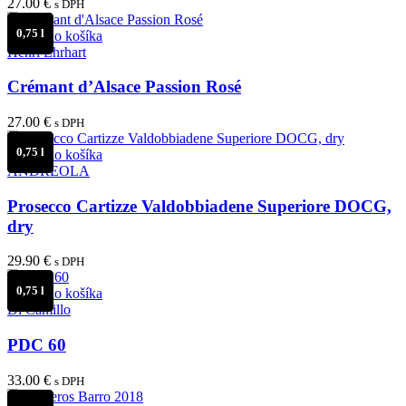
27.00
€
s DPH
0,75 l
Pridať do košíka
Henri Ehrhart
Crémant d’Alsace Passion Rosé
27.00
€
s DPH
0,75 l
Pridať do košíka
ANDREOLA
Prosecco Cartizze Valdobbiadene Superiore DOCG,
dry
29.90
€
s DPH
0,75 l
Pridať do košíka
Di Camillo
PDC 60
33.00
€
s DPH