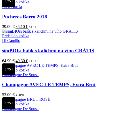
0,75 l
Pridať do košíka
Paco García
Pucheros Barro 2018
Pôvodná
Aktuálna
39.00
€
35.10
€
s DPH
cena
cena
bola:
je:
Pridať do košíka
39.00 €.
35.10 €.
Di Camillo
simBIOsi balík s kalichmi na víno GRÁTIS
Pôvodná
Aktuálna
64.90
€
40.30
€
s DPH
cena
cena
0,75 l
bola:
je:
Pridať do košíka
64.90 €.
40.30 €.
Champagne De Sousa
Champagne AVEC LE TEMPS, Extra Brut
53.00
€
s DPH
0,75 l
Pridať do košíka
Champagne De Sousa