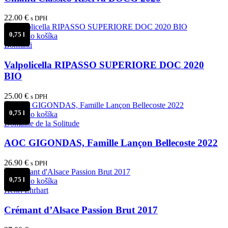
22.00
€
s DPH
0,75 l
Pridať do košíka
Bonfanti
Valpolicella RIPASSO SUPERIORE DOC 2020
BIO
25.00
€
s DPH
0,75 l
Pridať do košíka
Domaine de la Solitude
AOC GIGONDAS, Famille Lançon Bellecoste 2022
26.90
€
s DPH
0,75 l
Pridať do košíka
Henri Ehrhart
Crémant d’Alsace Passion Brut 2017