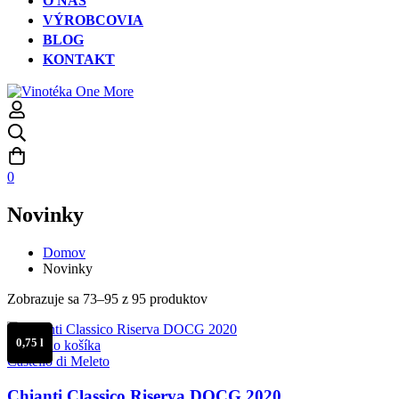
O NÁS
VÝROBCOVIA
BLOG
KONTAKT
0
Novinky
Domov
Novinky
Novinky
Zoradené
Zobrazuje sa 73–95 z 95 produktov
podľa
ceny:
0,75 l
Pridať do košíka
od
Castello di Meleto
najnižšej
po
Chianti Classico Riserva DOCG 2020
najvyššiu