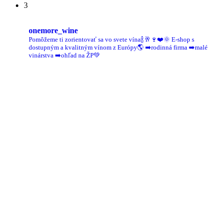
3
onemore_wine
Pomôžeme ti zorientovať sa vo svete vína🍾🥂🍷❤️🌞
E-shop s
dostupným a kvalitným vínom z Európy🌎
➡️rodinná firma
➡️malé
vinárstva
➡️ohľad na ŽP💚