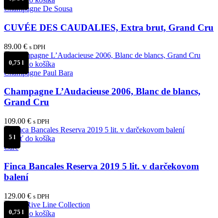
99.80 €.
80.00 €.
Champagne De Sousa
CUVÉE DES CAUDALIES, Extra brut, Grand Cru
89.00
€
s DPH
0,75 l
Pridať do košíka
Champagne Paul Bara
Champagne L’Audacieuse 2006, Blanc de blancs,
Grand Cru
109.00
€
s DPH
5 l
Pridať do košíka
Care
Finca Bancales Reserva 2019 5 lit. v darčekovom
balení
129.00
€
s DPH
0,75 l
Pridať do košíka