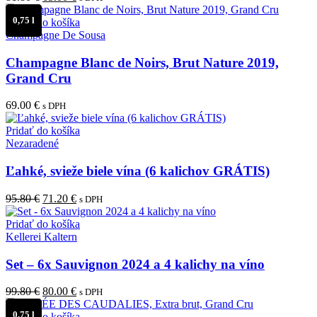
cena
cena
0,75 l
bola:
je:
Pridať do košíka
81.80 €.
65.00 €.
Champagne De Sousa
Champagne Blanc de Noirs, Brut Nature 2019,
Grand Cru
69.00
€
s DPH
Pridať do košíka
Nezaradené
Ľahké, svieže biele vína (6 kalichov GRÁTIS)
Pôvodná
Aktuálna
95.80
€
71.20
€
s DPH
cena
cena
bola:
je:
Pridať do košíka
95.80 €.
71.20 €.
Kellerei Kaltern
Set – 6x Sauvignon 2024 a 4 kalichy na víno
Pôvodná
Aktuálna
99.80
€
80.00
€
s DPH
cena
cena
0,75 l
bola:
je:
Pridať do košíka