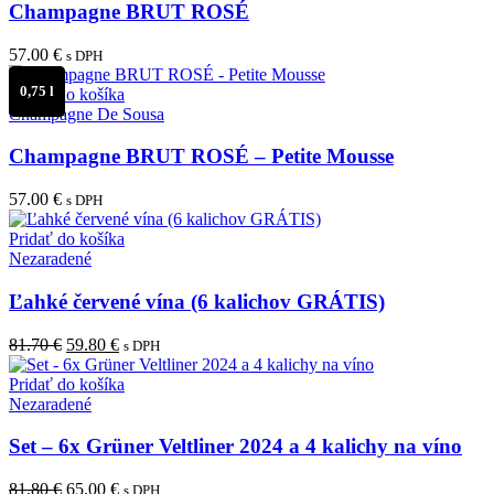
Champagne BRUT ROSÉ
57.00
€
s DPH
0,75 l
Pridať do košíka
Champagne De Sousa
Champagne BRUT ROSÉ – Petite Mousse
57.00
€
s DPH
Pridať do košíka
Nezaradené
Ľahké červené vína (6 kalichov GRÁTIS)
Pôvodná
Aktuálna
81.70
€
59.80
€
s DPH
cena
cena
bola:
je:
Pridať do košíka
81.70 €.
59.80 €.
Nezaradené
Set – 6x Grüner Veltliner 2024 a 4 kalichy na víno
Pôvodná
Aktuálna
81.80
€
65.00
€
s DPH