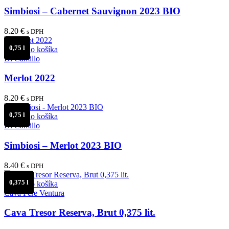
Simbiosi – Cabernet Sauvignon 2023 BIO
8.20
€
s DPH
0,75 l
Pridať do košíka
Di Camillo
Merlot 2022
8.20
€
s DPH
0,75 l
Pridať do košíka
Di Camillo
Simbiosi – Merlot 2023 BIO
8.40
€
s DPH
0,375 l
Pridať do košíka
Cava Pere Ventura
Cava Tresor Reserva, Brut 0,375 lit.