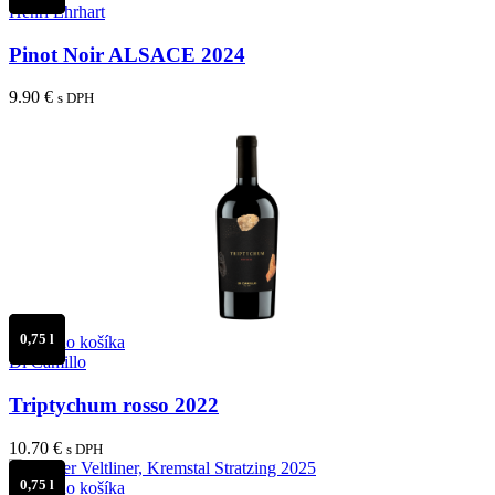
Henri Ehrhart
Pinot Noir ALSACE 2024
9.90
€
s DPH
0,75 l
Pridať do košíka
Di Camillo
Triptychum rosso 2022
10.70
€
s DPH
0,75 l
Pridať do košíka