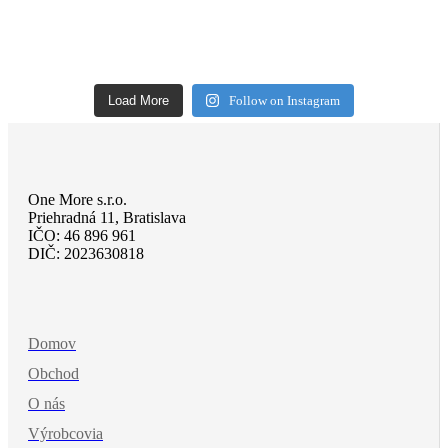
Load More
Follow on Instagram
One More s.r.o.
Priehradná 11, Bratislava
IČO: 46 896 961
DIČ: 2023630818
Domov
Obchod
O nás
Výrobcovia