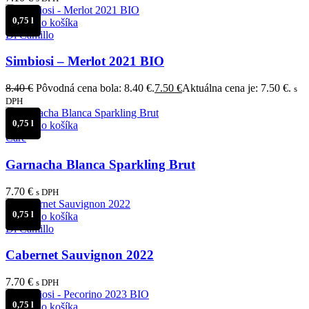
0,75 l
Pridať do košíka
Di Camillo
Simbiosi – Merlot 2021 BIO
8.40
€
Pôvodná cena bola: 8.40 €.
7.50
€
Aktuálna cena je: 7.50 €.
s
DPH
0,75 l
Pridať do košíka
Care
Garnacha Blanca Sparkling Brut
7.70
€
s DPH
0,75 l
Pridať do košíka
Di Camillo
Cabernet Sauvignon 2022
7.70
€
s DPH
0,75 l
Pridať do košíka