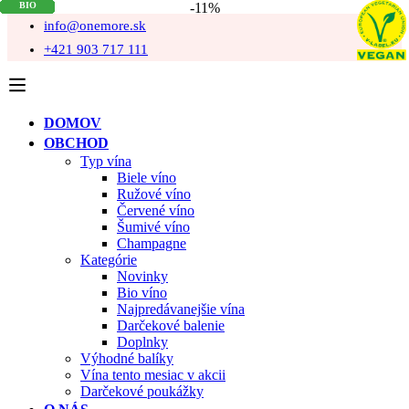
-11%
info@onemore.sk
+421 903 717 111
DOMOV
OBCHOD
Typ vína
Biele víno
Ružové víno
Červené víno
Šumivé víno
Champagne
Kategórie
Novinky
Bio víno
Najpredávanejšie vína
Darčekové balenie
Doplnky
Výhodné balíky
Vína tento mesiac v akcii
Darčekové poukážky