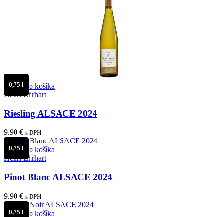
0,75 l
Pridať do košíka
Henri Ehrhart
Riesling ALSACE 2024
9.90
€
s DPH
0,75 l
Pridať do košíka
Henri Ehrhart
Pinot Blanc ALSACE 2024
9.90
€
s DPH
0,75 l
Pridať do košíka