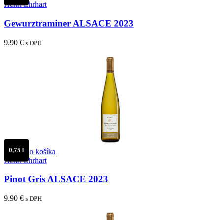
Henri Ehrhart
Gewurztraminer ALSACE 2023
9.90
€
s DPH
0,75 l
Pridať do košíka
Henri Ehrhart
Pinot Gris ALSACE 2023
9.90
€
s DPH