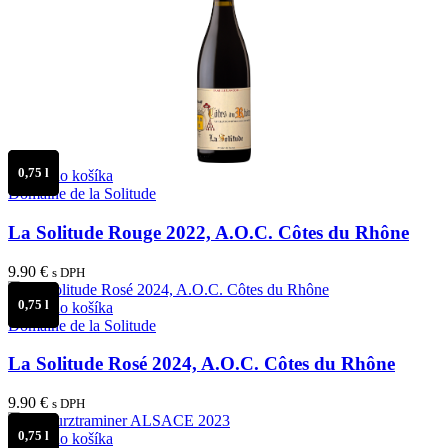
0,75 l
Pridať do košíka
Domaine de la Solitude
La Solitude Rouge 2022, A.O.C. Côtes du Rhône
9.90
€
s DPH
0,75 l
Pridať do košíka
Domaine de la Solitude
La Solitude Rosé 2024, A.O.C. Côtes du Rhône
9.90
€
s DPH
0,75 l
Pridať do košíka