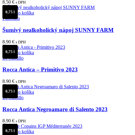
8.50
€
s DPH
0,75 l
Pridať do košíka
Pizzolato
Šumivý nealkoholický nápoj SUNNY FARM
8.90
€
s DPH
0,75 l
Pridať do košíka
Di Camillo
Rocca Antica – Primitivo 2023
8.90
€
s DPH
0,75 l
Pridať do košíka
Di Camillo
Rocca Antica Negroamaro di Salento 2023
8.90
€
s DPH
0,75 l
Pridať do košíka