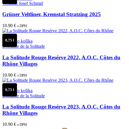
Weingut Josef Schmid
Grüner Veltliner, Kremstal Stratzing 2025
10.90
€
s DPH
0,75 l
Pridať do košíka
Domaine de la Solitude
La Solitude Rouge Resérve 2022, A.O.C. Côtes du
Rhône Villages
10.90
€
s DPH
0,75 l
Pridať do košíka
Domaine de la Solitude
La Solitude Rouge Resérve 2023, A.O.C. Côtes du
Rhône Villages
10.90
€
s DPH