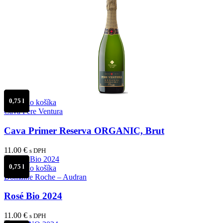
0,75 l
Pridať do košíka
Cava Pere Ventura
Cava Primer Reserva ORGANIC, Brut
11.00
€
s DPH
0,75 l
Pridať do košíka
Domaine Roche – Audran
Rosé Bio 2024
11.00
€
s DPH