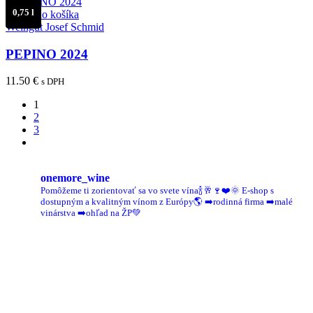
0,75 l
Pridať do košíka
Weingut Josef Schmid
PEPINO 2024
11.50
€
s DPH
1
2
3
onemore_wine
Pomôžeme ti zorientovať sa vo svete vína🍾🥂🍷❤️🌞
E-shop s
dostupným a kvalitným vínom z Európy🌎
➡️rodinná firma
➡️malé
vinárstva
➡️ohľad na ŽP💚