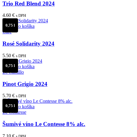
Trio Red Blend 2024
4.60
€
s DPH
0,75 l
Pridať do košíka
Care
Rosé Solidarity 2024
5.50
€
s DPH
0,75 l
Pridať do košíka
Di Camillo
Pinot Grigio 2024
5.70
€
s DPH
0,75 l
Pridať do košíka
Le Contesse
Šumivé víno Le Contesse 8% alc.
7.10
€
s DPH