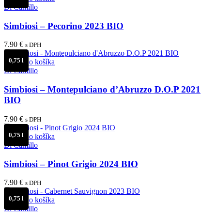
Di Camillo
Simbiosi – Pecorino 2023 BIO
7.90
€
s DPH
0,75 l
Pridať do košíka
Di Camillo
Simbiosi – Montepulciano d’Abruzzo D.O.P 2021
BIO
7.90
€
s DPH
0,75 l
Pridať do košíka
Di Camillo
Simbiosi – Pinot Grigio 2024 BIO
7.90
€
s DPH
0,75 l
Pridať do košíka
Di Camillo