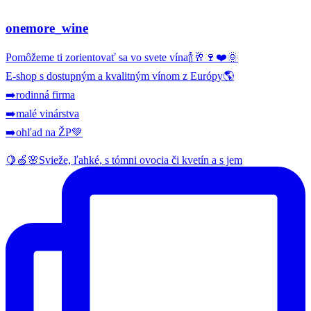
onemore_wine
Pomôžeme ti zorientovať sa vo svete vína🍾🥂🍷❤️🌞
E-shop s dostupným a kvalitným vínom z Európy🌎
➡️rodinná firma
➡️malé vinárstva
➡️ohľad na ŽP💚
🍋🍏🌸Svieže, ľahké, s tómni ovocia či kvetín a s jem