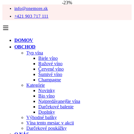
-23%
info@onemore.sk
+421 903 717 111
DOMOV
OBCHOD
Typ vína
Biele víno
Ružové víno
Červené víno
Šumivé víno
Champagne
Kategórie
Novinky
Bio víno
Najpredávanejšie vína
Darčekové balenie
Doplnky
Výhodné balíky
Vína tento mesiac v akcii
Darčekové poukážky