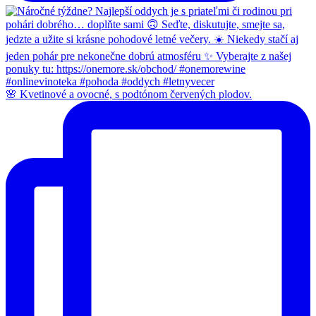
🌸 Kvetinové a ovocné, s podtónom červených plodov.