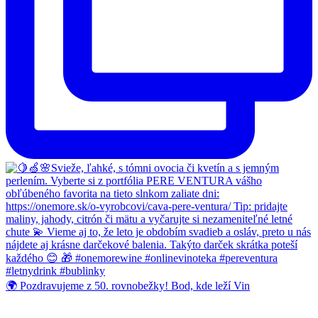
🌍 Pozdravujeme z 50. rovnobežky! Bod, kde leží Vin