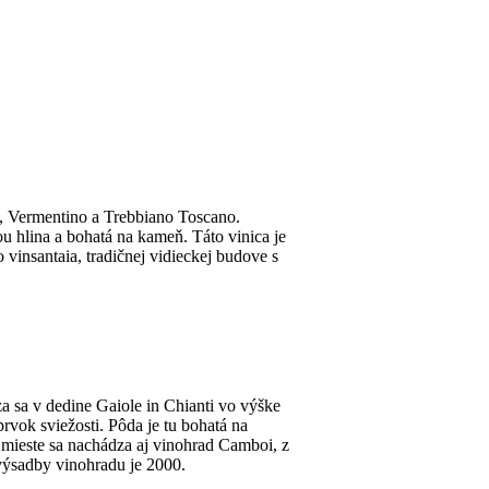
t, Vermentino a Trebbiano Toscano.
u hlina a bohatá na kameň. Táto vinica je
 vinsantaia, tradičnej vidieckej budove s
dza sa v dedine Gaiole in Chianti vo výške
vok sviežosti. Pôda je tu bohatá na
mieste sa nachádza aj vinohrad Camboi, z
výsadby vinohradu je 2000.