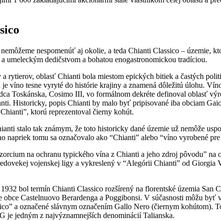
sico
emôžeme nespomenúť aj okolie, a teda Chianti Classico – územie, ktoré 
m a umeleckým dedičstvom a bohatou enogastronomickou tradíciou.
a rytierov, oblasť Chianti bola miestom epických bitiek a častých polit
 je víno tesne vyryté do histórie krajiny a znamená dôležitú úlohu. Víno
ca Toskánska, Cosimo III, vo formálnom dekréte definoval oblasť výr
ti. Historicky, popis Chianti by malo byť pripisované iba obciam Gaio
 Chianti”, ktorú reprezentoval čierny kohút.
ianti stalo tak známym, že toto historicky dané územie už nemôže uspo
 no napriek tomu sa označovalo ako “Chianti” alebo “víno vyrobené pre
zorcium na ochranu typického vína z Chianti a jeho zdroj pôvodu” na
tredovekej vojenskej ligy a vykreslený v “Alegórii Chianti” od Giorgia
.
932 bol termín Chianti Classico rozšírený na florentské územia San Ca
ke obce Castelnuovo Berardenga a Poggibonsi. V súčasnosti môžu byť v
ico” a označené slávnym označením Gallo Nero (čiernym kohútom). Tot
 je jedným z najvýznamnejších denominácií Talianska.