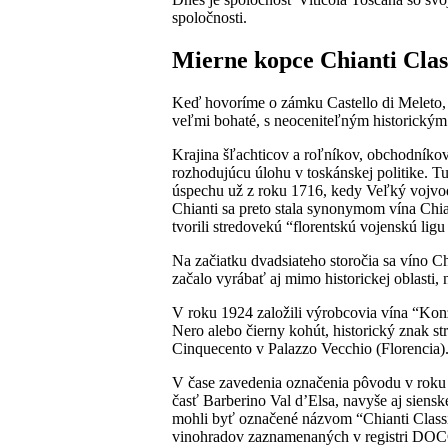
spoločnosti.
Mierne kopce Chianti Clas
Keď hovoríme o zámku Castello di Meleto, n
veľmi bohaté, s neoceniteľným historický
Krajina šľachticov a roľníkov, obchodníkov 
rozhodujúcu úlohu v toskánskej politike. Tu
úspechu už z roku 1716, kedy Veľký vojvod
Chianti sa preto stala synonymom vína Chian
tvorili stredovekú “florentskú vojenskú ligu
Na začiatku dvadsiateho storočia sa víno Ch
začalo vyrábať aj mimo historickej oblasti,
V roku 1924 založili výrobcovia vína “Kon
Nero alebo čierny kohút, historický znak s
Cinquecento v Palazzo Vecchio (Florencia)
V čase zavedenia označenia pôvodu v roku 1
časť Barberino Val d’Elsa, navyše aj siens
mohli byť označené názvom “Chianti Class
vinohradov zaznamenaných v registri DOCG