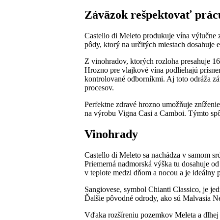
Záväzok rešpektovať prácu
Castello di Meleto produkuje vína výlučne
pôdy, ktorý na určitých miestach dosahuje 
Z vinohradov, ktorých rozloha presahuje 160
Hrozno pre vlajkové vína podliehajú prísne
kontrolované odborníkmi. Aj toto odráža z
procesov.
Perfektne zdravé hrozno umožňuje zníženie
na výrobu Vigna Casi a Camboi. Týmto spô
Vinohrady
Castello di Meleto sa nachádza v samom sr
Priemerná nadmorská výška tu dosahuje od
v teplote medzi dňom a nocou a je ideálny pr
Sangiovese, symbol Chianti Classico, je jed
Ďalšie pôvodné odrody, ako sú Malvasia Ne
Vďaka rozšíreniu pozemkov Meleta a dlhej t