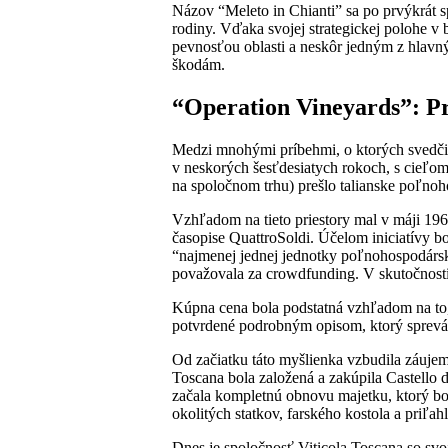
Názov “Meleto in Chianti” sa po prvýkrát 
rodiny. Vďaka svojej strategickej polohe v 
pevnosťou oblasti a neskôr jedným z hlavn
škodám.
“Operation Vineyards”: P
Medzi mnohými príbehmi, o ktorých svedčia 
v neskorých šesťdesiatych rokoch, s cieľo
na spoločnom trhu) prešlo talianske poľnoh
Vzhľadom na tieto priestory mal v máji 19
časopise QuattroSoldi. Účelom iniciatívy b
“najmenej jednej jednotky poľnohospodársk
považovala za crowdfunding. V skutočnosti
Kúpna cena bola podstatná vzhľadom na to, 
potvrdené podrobným opisom, ktorý sprevádz
Od začiatku táto myšlienka vzbudila záujem 
Toscana bola založená a zakúpila Castello d
začala kompletnú obnovu majetku, ktorý bol
okolitých statkov, farského kostola a priľa
Dnes je spoločnosť Viticola Toscana so svoj