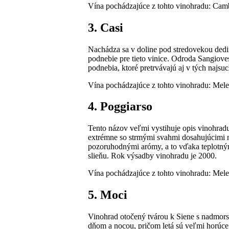
Vína pochádzajúce z tohto vinohradu: Camb
3. Casi
Nachádza sa v doline pod stredovekou dedi
podnebie pre tieto vinice. Odroda Sangiov
podnebia, ktoré pretrvávajú aj v tých najs
Vína pochádzajúce z tohto vinohradu: Melet
4. Poggiarso
Tento názov veľmi vystihuje opis vinohradu
extrémne so strmými svahmi dosahujúcimi n
pozoruhodnými arómy, a to vďaka teplotný
slieňu. Rok výsadby vinohradu je 2000.
Vína pochádzajúce z tohto vinohradu: Mele
5. Moci
Vinohrad otočený tvárou k Siene s nadmors
dňom a nocou, pričom letá sú veľmi horúce