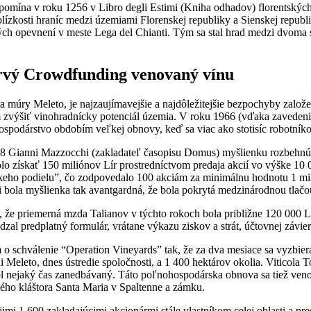
spomína v roku 1256 v Libro degli Estimi (Kniha odhadov) florentskýc
blízkosti hraníc medzi územiami Florenskej republiky a Sienskej republi
ých opevnení v meste Lega del Chianti. Tým sa stal hrad medzi dvoma
rvý Crowdfunding venovaný vínu
múry Meleto, je najzaujímavejšie a najdôležitejšie bezpochyby založen
m zvýšiť vinohradnícky potenciál územia. V roku 1966 (vďaka zavedeni
ospodárstvo obdobím veľkej obnovy, keď sa viac ako stotisíc robotníkov
68 Gianni Mazzocchi (zakladateľ časopisu Domus) myšlienku rozbehnúť
olo získať 150 miliónov Lír prostredníctvom predaja akcií vo výške 10
eho podielu”, čo zodpovedalo 100 akciám za minimálnu hodnotu 1 milió
 bola myšlienka tak avantgardná, že bola pokrytá medzinárodnou tlačo
že priemerná mzda Talianov v týchto rokoch bola približne 120 000 Lír
al predplatný formulár, vrátane výkazu ziskov a strát, účtovnej závi
o schválenie “Operation Vineyards” tak, že za dva mesiace sa vyzbieral
i Meleto, dnes ústredie spoločnosti, a 1 400 hektárov okolia. Viticola 
 nejaký čas zanedbávaný. Táto poľnohospodárska obnova sa tiež venova
hlého kláštora Santa Maria v Spaltenne a zámku.
imi 1 600 zakladajúcimi akcionármi stále vlastníkom celej oblasti a pr