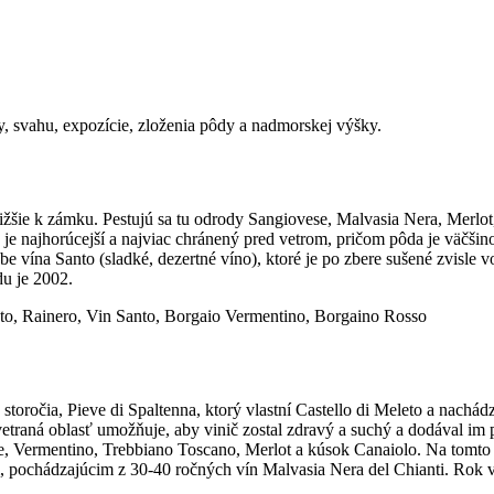
ímy, svahu, expozície, zloženia pôdy a nadmorskej výšky.
ližšie k zámku. Pestujú sa tu odrody Sangiovese, Malvasia Nera, Merlo
 najhorúcejší a najviac chránený pred vetrom, pričom pôda je väčšino
vína Santo (sladké, dezertné víno), ktoré je po zbere sušené zvisle vo
du je 2002.
to, Rainero, Vin Santo, Borgaio Vermentino, Borgaino Rosso
. storočia, Pieve di Spaltenna, ktorý vlastní Castello di Meleto a nachá
raná oblasť umožňuje, aby vinič zostal zdravý a suchý a dodával im pr
, Vermentino, Trebbiano Toscano, Merlot a kúsok Canaiolo. Na tomto 
 pochádzajúcim z 30-40 ročných vín Malvasia Nera del Chianti. Rok 