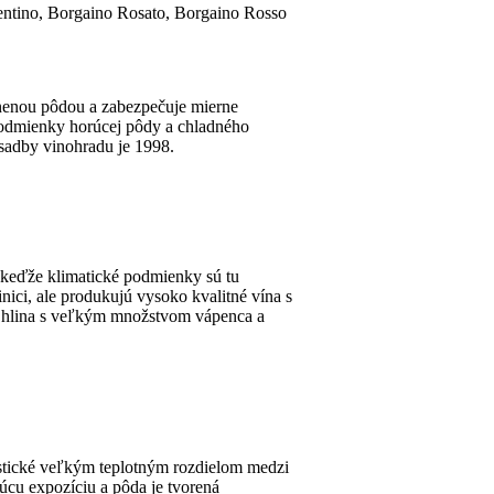
mentino, Borgaino Rosato, Borgaino Rosso
snenou pôdou a zabezpečuje mierne
 podmienky horúcej pôdy a chladného
ýsadby vinohradu je 1998.
, keďže klimatické podmienky sú tu
ici, ale produkujú vysoko kvalitné vína s
e hlina s veľkým množstvom vápenca a
istické veľkým teplotným rozdielom medzi
cu expozíciu a pôda je tvorená