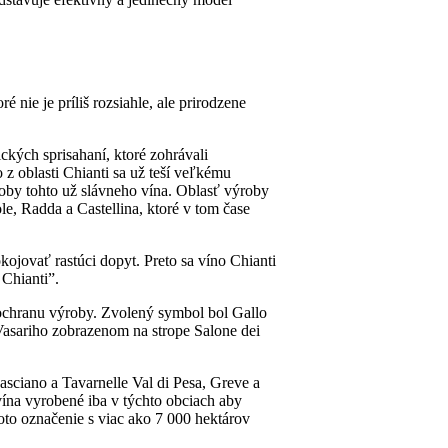
nie je príliš rozsiahle, ale prirodzene
ických sprisahaní, ktoré zohrávali
 z oblasti Chianti sa už teší veľkému
oby tohto už slávneho vína. Oblasť výroby
le, Radda a Castellina, ktoré v tom čase
kojovať rastúci dopyt. Preto sa víno Chianti
 Chianti”.
 ochranu výroby. Zvolený symbol bol Gallo
 Vasariho zobrazenom na strope Salone dei
sciano a Tavarnelle Val di Pesa, Greve a
ína vyrobené iba v týchto obciach aby
o označenie s viac ako 7 000 hektárov