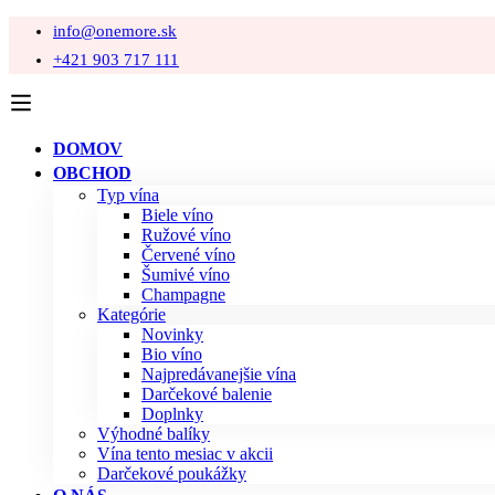
info@onemore.sk
+421 903 717 111
DOMOV
OBCHOD
Typ vína
Biele víno
Ružové víno
Červené víno
Šumivé víno
Champagne
Kategórie
Novinky
Bio víno
Najpredávanejšie vína
Darčekové balenie
Doplnky
Výhodné balíky
Vína tento mesiac v akcii
Darčekové poukážky