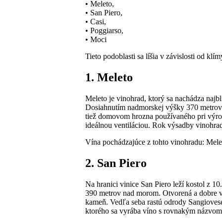
• Meleto,
• San Piero,
• Casi,
• Poggiarso,
• Moci
Tieto podoblasti sa líšia v závislosti od kl
1. Meleto
Meleto je vinohrad, ktorý sa nachádza najb
Dosiahnutím nadmorskej výšky 370 metrov je
tiež domovom hrozna používaného pri výrobe 
ideálnou ventiláciou. Rok výsadby vinohra
Vína pochádzajúce z tohto vinohradu: Mele
2. San Piero
Na hranici vinice San Piero leží kostol z 10
390 metrov nad morom. Otvorená a dobre vet
kameň. Vedľa seba rastú odrody Sangiovese
ktorého sa vyrába víno s rovnakým názvom,