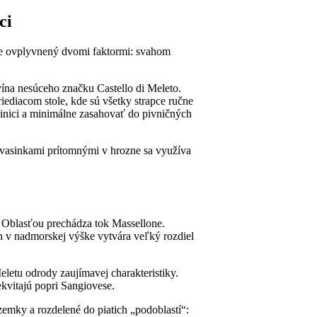
ci
 je ovplyvnený dvomi faktormi: svahom
 vína nesúceho značku Castello di Meleto.
iediacom stole, kde sú všetky strapce ručne
vinici a minimálne zasahovať do pivničných
 kvasinkami prítomnými v hrozne sa využíva
. Oblasťou prechádza tok Massellone.
 v nadmorskej výške vytvára veľký rozdiel
eletu odrody zaujímavej charakteristiky.
kvitajú popri Sangiovese.
zemky a rozdelené do piatich „podoblastí“: