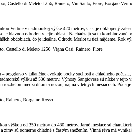
oi, Castello di Meleto 1256, Rainero, Vin Santo, Fiore, Borgaio Ver
nkou Vertine v nadmorskej výške 420 metrov, Casi je obklopený zale
ese je hlavnou odrodou v tejto oblasti. Nachádzajú sa tu kombinované
uchších obdobiach, čo je ideálne. Odrodu Merlot tu tiež nájdeme. Rok v
o, Castello di Meleto 1256, Vigna Casi, Rainero, Fiore
 – poggiarso v taliančine evokuje pocity suchosti a chladného počasia
admorskú výšku až 530 metrov. Výnosy Sangiovese sú nízke v tejto vin
m rozdielom medzi dňom a nocou, najmä v letných mesiacoch. Pôda j
to, Rainero, Borgaino Rosso
kou výškou od 350 metrov do 480 metrov. Jarné mesiace sú charakter
 a zimy sú pomerne chladné s častým snežením. Vinná réva má vynikajú