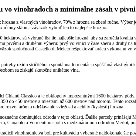
 vo vinohradoch a minimálne zásah v pivni
 z hrozna z vlastných vinohradov. 70% z hrozna sa zberá ručne. Výber
extrémny sklon a záväzok vybrať len to najlepšie hrozno.
 hektárov, sú vybrané iba tie najlepšie hrozná, aby sa zaručila kvalita
mu prvému a druhému výberu: prvý vo vinici v čase zberu a druhý na tr
áväzok spoločnosti Castello di Meleto rešpektovať prácu vykonanú vo 
 potreby oxidu siričitého a spontánna fermentácia spúšťaná vlastnými
sobom sa získajú skutočne unikátne vína.
dci Chianti Classico a je obklopený impozantnými 1600 hektárov pôdy
 350 do 450 metrov a miestami až 600 metrov nad morom. Tento rozsah
e rozvoj aróm a udržiavanie sviežosti a acidity (kyslosti) hrozna.
noznačne dominujúca odroda v tejto oblasti. Ďalšie parcely prinášajú M
ra, Canaiolo a Vermentino spolu s medzinárodnou odrodou Merlot, pre
radícii vinohradníctva boli pre kultiváciu vyberané najdokonalejšie po