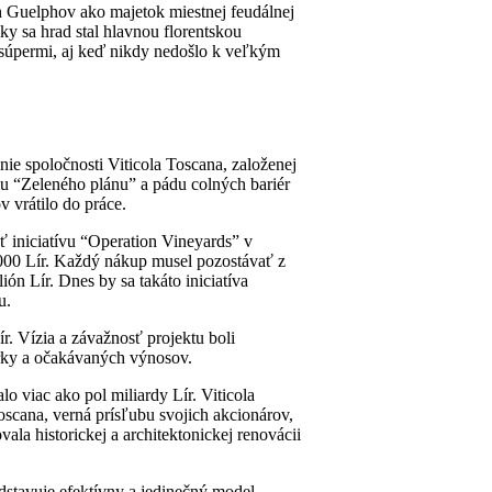
h Guelphov ako majetok miestnej feudálnej
ky sa hrad stal hlavnou florentskou
 súpermi, aj keď nikdy nedošlo k veľkým
ie spoločnosti Viticola Toscana, založenej
u “Zeleného plánu” a pádu colných bariér
 vrátilo do práce.
 iniciatívu “Operation Vineyards” v
 000 Lír. Každý nákup musel pozostávať z
n Lír. Dnes by sa takáto iniciatíva
u.
. Vízia a závažnosť projektu boli
erky a očakávaných výnosov.
o viac ako pol miliardy Lír. Viticola
Toscana, verná prísľubu svojich akcionárov,
la historickej a architektonickej renovácii
edstavuje efektívny a jedinečný model