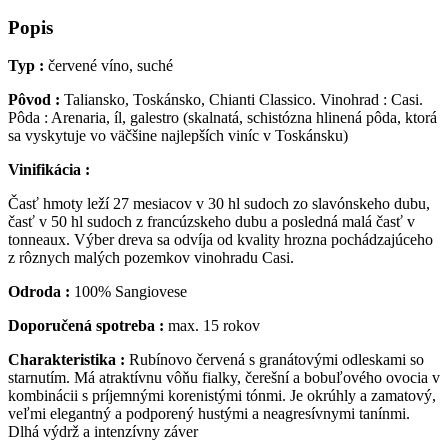
Popis
Typ :
červené víno, suché
Pôvod :
Taliansko, Toskánsko, Chianti Classico. Vinohrad : Casi.
Pôda : Arenaria, íl, galestro (skalnatá, schistózna hlinená pôda, ktorá
sa vyskytuje vo väčšine najlepších viníc v Toskánsku)
Vinifikácia :
Časť hmoty leží 27 mesiacov v 30 hl sudoch zo slavónskeho dubu,
časť v 50 hl sudoch z francúzskeho dubu a posledná malá časť v
tonneaux. Výber dreva sa odvíja od kvality hrozna pochádzajúceho
z rôznych malých pozemkov vinohradu Casi.
Odroda :
100% Sangiovese
Doporučená spotreba :
max. 15 rokov
Charakteristika :
Rubínovo červená s granátovými odleskami so
starnutím. Má atraktívnu vôňu fialky, čerešní a bobuľového ovocia v
kombinácii s príjemnými korenistými tónmi. Je okrúhly a zamatový,
veľmi elegantný a podporený hustými a neagresívnymi tanínmi.
Dlhá výdrž a intenzívny záver