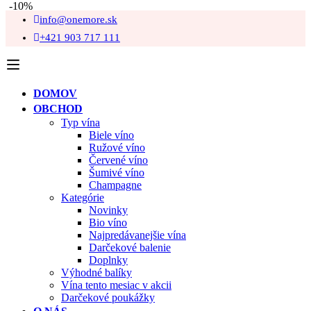
-10%
info@onemore.sk
+421 903 717 111
DOMOV
OBCHOD
Typ vína
Biele víno
Ružové víno
Červené víno
Šumivé víno
Champagne
Kategórie
Novinky
Bio víno
Najpredávanejšie vína
Darčekové balenie
Doplnky
Výhodné balíky
Vína tento mesiac v akcii
Darčekové poukážky