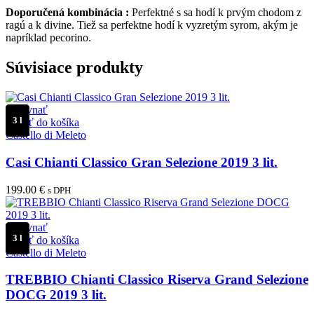
Doporučená kombinácia :
Perfektné s sa hodí k prvým chodom z
ragú a k divine. Tiež sa perfektne hodí k vyzretým syrom, akým je
napríklad pecorino.
Súvisiace produkty
Porovnať
3 l
Pridať do košíka
Castello di Meleto
Casi Chianti Classico Gran Selezione 2019 3 lit.
199.00
€
s DPH
Porovnať
3 l
Pridať do košíka
Castello di Meleto
TREBBIO Chianti Classico Riserva Grand Selezione
DOCG 2019 3 lit.