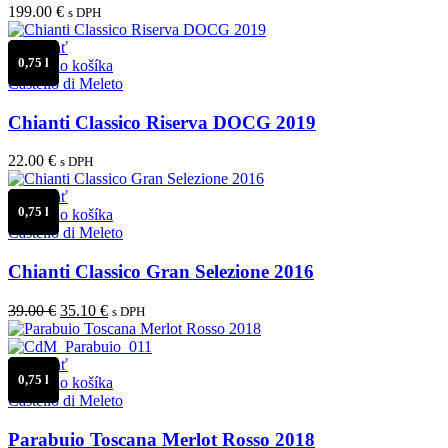
199.00
€
s DPH
Porovnať
0,75 l
Pridať do košíka
Castello di Meleto
Chianti Classico Riserva DOCG 2019
22.00
€
s DPH
Porovnať
0,75 l
Pridať do košíka
Castello di Meleto
Chianti Classico Gran Selezione 2016
Pôvodná
Aktuálna
39.00
€
35.10
€
s DPH
cena
cena
bola:
je:
39.00 €.
35.10 €.
Porovnať
0,75 l
Pridať do košíka
Castello di Meleto
Parabuio Toscana Merlot Rosso 2018