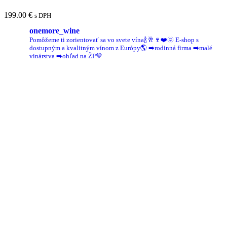
199.00
€
s DPH
onemore_wine
Pomôžeme ti zorientovať sa vo svete vína🍾🥂🍷❤️🌞
E-shop s
dostupným a kvalitným vínom z Európy🌎
➡️rodinná firma
➡️malé
vinárstva
➡️ohľad na ŽP💚