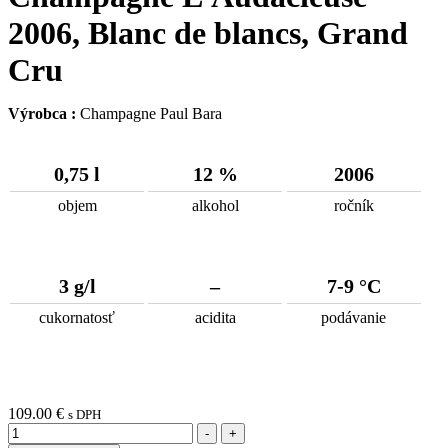
2006, Blanc de blancs, Grand
Cru
Výrobca :
Champagne Paul Bara
0,75 l
12 %
2006
objem
alkohol
ročník
3 g/l
–
7-9 °C
cukornatosť
acidita
podávanie
109.00
€
s DPH
Množstvo
-
+