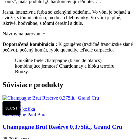
Tours“, mala podtitul „Chardonnay qui Pinote…“.
Jasná, intenzívna farba so zelenými odtieňmi. Vo vôni je bohaté a
svieže, s tónmi citróna, medu a chlebovinky. Vo vôni je p
lné,
iskrivé, hodvábne, s tónmi čerešní a dule.
Návrhy na párovanie:
Doporučená kombinácia :
K gougères (tradičné francúzske slané
pečivo), pečený homár, rybie quenelly, teľacie carpaccio.
Unikátne biele champagne (blanc de blancs)
kombinujúce jemnosť Chardonnay a hĺbku terroiru
Bouzy.
Súvisiace produkty
Porovnať
0,375 l
Pridať do košíka
Champagne Paul Bara
Champagne Brut Resérve 0,375lit., Grand Cru
25.00
€