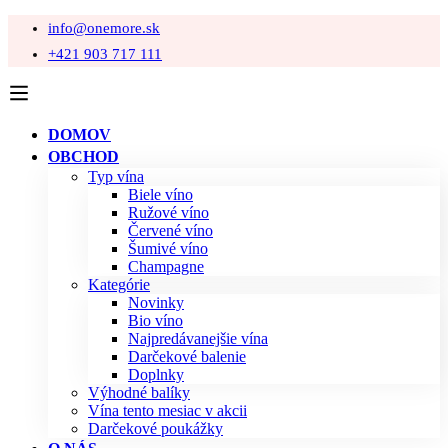
info@onemore.sk
+421 903 717 111
DOMOV
OBCHOD
Typ vína
Biele víno
Ružové víno
Červené víno
Šumivé víno
Champagne
Kategórie
Novinky
Bio víno
Najpredávanejšie vína
Darčekové balenie
Doplnky
Výhodné balíky
Vína tento mesiac v akcii
Darčekové poukážky