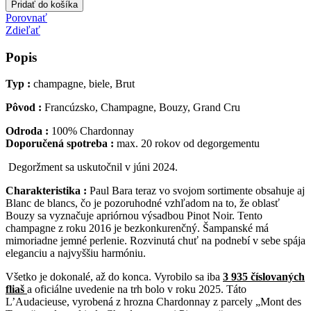
Pridať do košíka
Porovnať
Zdieľať
Popis
Typ :
champagne, biele, Brut
Pôvod :
Francúzsko, Champagne, Bouzy, Grand Cru
Odroda :
100% Chardonnay
Doporučená spotreba :
max. 20 rokov od degorgementu
Degoržment sa uskutočnil v júni 2024.
Charakteristika :
Paul Bara teraz vo svojom sortimente obsahuje aj
Blanc de blancs, čo je pozoruhodné vzhľadom na to, že oblasť
Bouzy sa vyznačuje apriórnou výsadbou Pinot Noir. Tento
champagne z roku 2016 je bezkonkurenčný. Šampanské má
mimoriadne jemné perlenie. Rozvinutá chuť na podnebí v sebe spája
eleganciu a najvyššiu harmóniu.
Všetko je dokonalé, až do konca. Vyrobilo sa iba
3 935 číslovaných
fliaš
a oficiálne uvedenie na trh bolo v roku 2025. Táto
L’Audacieuse, vyrobená z hrozna Chardonnay z parcely „Mont des