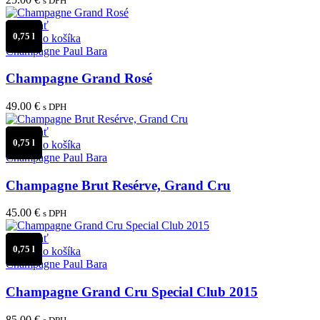
s DPH
Porovnať
0,75 l
Pridať do košíka
Champagne Paul Bara
Champagne Grand Rosé
49.00
€
s DPH
Porovnať
0,75 l
Pridať do košíka
Champagne Paul Bara
Champagne Brut Resérve, Grand Cru
45.00
€
s DPH
Porovnať
0,75 l
Pridať do košíka
Champagne Paul Bara
Champagne Grand Cru Special Club 2015
85.00
€