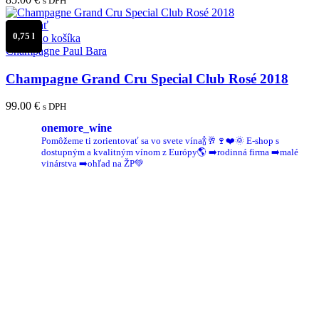
s DPH
Porovnať
0,75 l
Pridať do košíka
Champagne Paul Bara
Champagne Grand Cru Special Club Rosé 2018
99.00
€
s DPH
onemore_wine
Pomôžeme ti zorientovať sa vo svete vína🍾🥂🍷❤️🌞
E-shop s
dostupným a kvalitným vínom z Európy🌎
➡️rodinná firma
➡️malé
vinárstva
➡️ohľad na ŽP💚