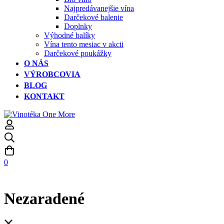
Najpredávanejšie vína
Darčekové balenie
Doplnky
Výhodné balíky
Vína tento mesiac v akcii
Darčekové poukážky
O NÁS
VÝROBCOVIA
BLOG
KONTAKT
0
Nezaradené