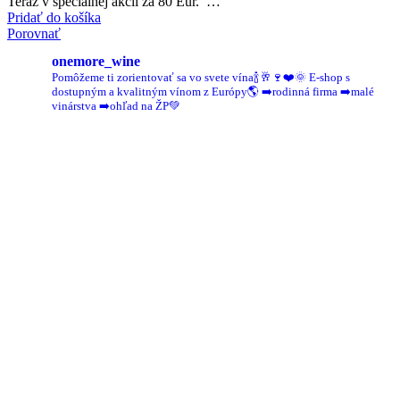
Teraz v špeciálnej akcii za 80 Eur. …
Pridať do košíka
Porovnať
onemore_wine
Pomôžeme ti zorientovať sa vo svete vína🍾🥂🍷❤️🌞
E-shop s
dostupným a kvalitným vínom z Európy🌎
➡️rodinná firma
➡️malé
vinárstva
➡️ohľad na ŽP💚