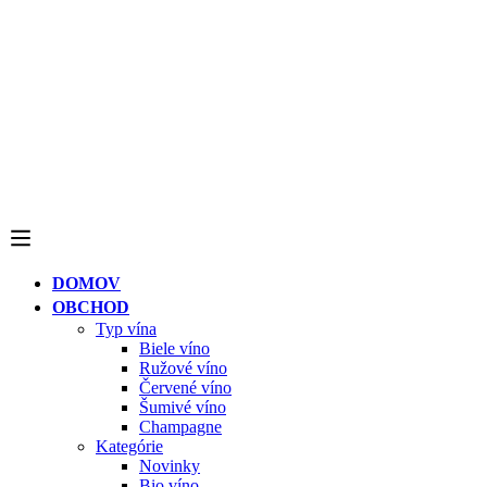
DOMOV
OBCHOD
Typ vína
Biele víno
Ružové víno
Červené víno
Šumivé víno
Champagne
Kategórie
Novinky
Bio víno