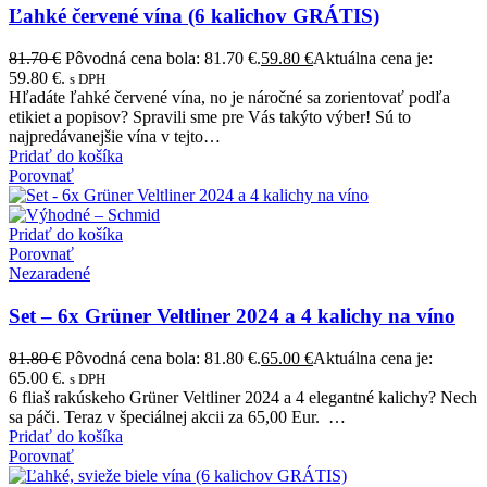
Ľahké červené vína (6 kalichov GRÁTIS)
81.70
€
Pôvodná cena bola: 81.70 €.
59.80
€
Aktuálna cena je:
59.80 €.
s DPH
Hľadáte ľahké červené vína, no je náročné sa zorientovať podľa
etikiet a popisov? Spravili sme pre Vás takýto výber! Sú to
najpredávanejšie vína v tejto…
Pridať do košíka
Porovnať
Pridať do košíka
Porovnať
Nezaradené
Set – 6x Grüner Veltliner 2024 a 4 kalichy na víno
81.80
€
Pôvodná cena bola: 81.80 €.
65.00
€
Aktuálna cena je:
65.00 €.
s DPH
6 fliaš rakúskeho Grüner Veltliner 2024 a 4 elegantné kalichy? Nech
sa páči. Teraz v špeciálnej akcii za 65,00 Eur. …
Pridať do košíka
Porovnať