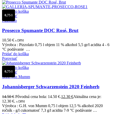
Pridať do košíka
0,75 l
Porovnať
Pizzolato
Prosecco Spumante DOC Rosé, Brut
10.50
€
s DPH
Výrobca : Pizzolato 0,75 l objem 11 % alkohol 5,5 gr/l acidita 4 - 6
°C podávanie …
Pridať do košíka
Porovnať
Pridať do košíka
0,75 l
Porovnať
G.H. von Mumm
Johannisberger Schwarzenstein 2020 Feinherb
14.50
€
Pôvodná cena bola: 14.50 €.
12.30
€
Aktuálna cena je:
12.30 €.
s DPH
Výrobca : G.H. von Mumm 0,75 l objem 12,5 % alkohol 2020
ročník - g/l cukornatosť 7,3 g/l acidita 7-9 °C podávanie …