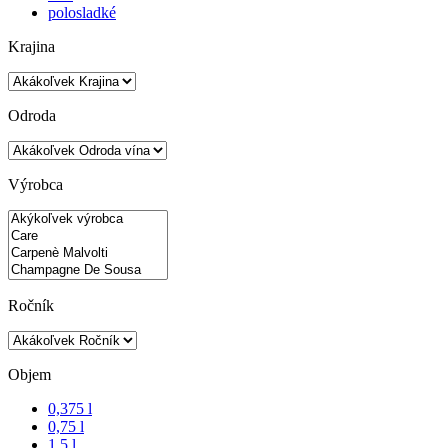
polosladké
Krajina
Odroda
Výrobca
Ročník
Objem
0,375 l
0,75 l
1,5 l