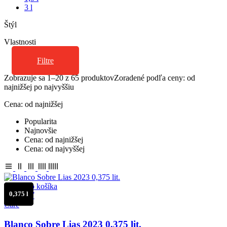
3 l
Štýl
Vlastnosti
Filtre
Zobrazuje sa 1–20 z 65 produktov
Zoradené podľa ceny: od
najnižšej po najvyššiu
Cena: od najnižšej
Popularita
Najnovšie
Cena: od najnižšej
Cena: od najvyššej
Pridať do košíka
0,375 l
Porovnať
Care
Blanco Sobre Lias 2023 0,375 lit.