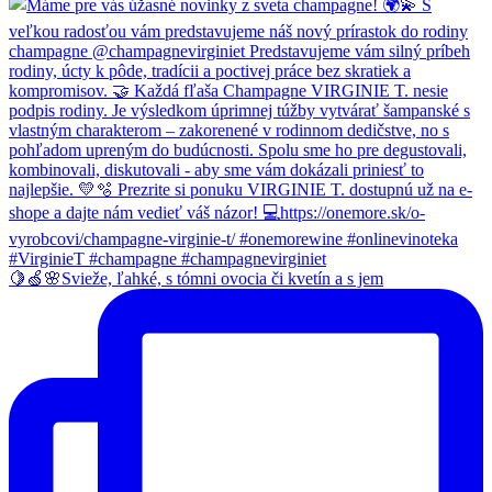
🍋🍏🌸Svieže, ľahké, s tómni ovocia či kvetín a s jem