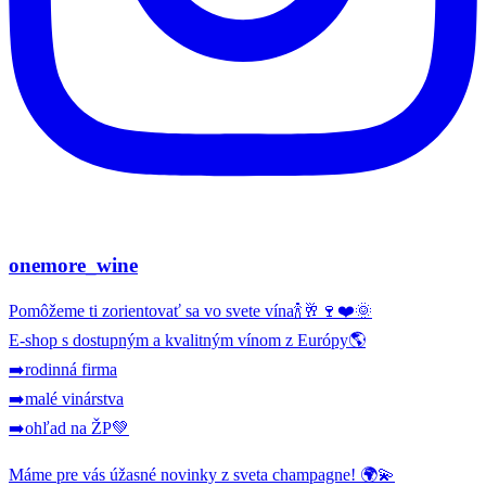
onemore_wine
Pomôžeme ti zorientovať sa vo svete vína🍾🥂🍷❤️🌞
E-shop s dostupným a kvalitným vínom z Európy🌎
➡️rodinná firma
➡️malé vinárstva
➡️ohľad na ŽP💚
Máme pre vás úžasné novinky z sveta champagne! 🌍💫