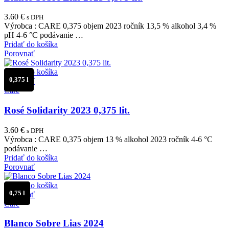
3.60
€
s DPH
Výrobca : CARE 0,375 objem 2023 ročník 13,5 % alkohol 3,4 %
pH 4-6 °C podávanie …
Pridať do košíka
Porovnať
Pridať do košíka
0,375 l
Porovnať
Care
Rosé Solidarity 2023 0,375 lit.
3.60
€
s DPH
Výrobca : CARE 0,375 objem 13 % alkohol 2023 ročník 4-6 °C
podávanie …
Pridať do košíka
Porovnať
Pridať do košíka
0,75 l
Porovnať
Care
Blanco Sobre Lias 2024