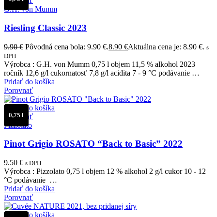
Porovnať
G.H. von Mumm
Riesling Classic 2023
9.90
€
Pôvodná cena bola: 9.90 €.
8.90
€
Aktuálna cena je: 8.90 €.
s
DPH
Výrobca : G.H. von Mumm 0,75 l objem 11,5 % alkohol 2023
ročník 12,6 g/l cukornatosť 7,8 g/l acidita 7 - 9 °C podávanie …
Pridať do košíka
Porovnať
Pridať do košíka
0,75 l
Porovnať
Pizzolato
Pinot Grigio ROSATO “Back to Basic” 2022
9.50
€
s DPH
Výrobca : Pizzolato 0,75 l objem 12 % alkohol 2 g/l cukor 10 - 12
°C podávanie …
Pridať do košíka
Porovnať
Pridať do košíka