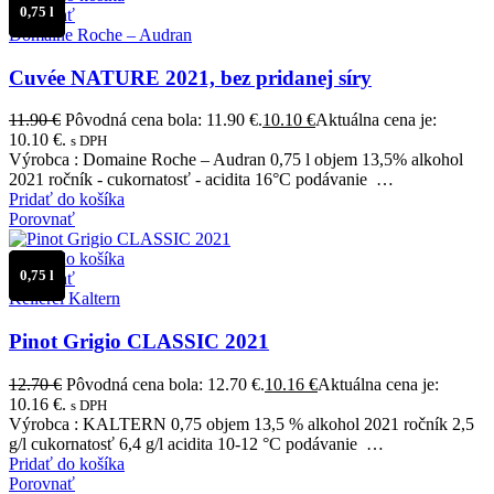
0,75 l
Porovnať
Domaine Roche – Audran
Cuvée NATURE 2021, bez pridanej síry
11.90
€
Pôvodná cena bola: 11.90 €.
10.10
€
Aktuálna cena je:
10.10 €.
s DPH
Výrobca : Domaine Roche – Audran 0,75 l objem 13,5% alkohol
2021 ročník - cukornatosť - acidita 16°C podávanie …
Pridať do košíka
Porovnať
Pridať do košíka
0,75 l
Porovnať
Kellerei Kaltern
Pinot Grigio CLASSIC 2021
12.70
€
Pôvodná cena bola: 12.70 €.
10.16
€
Aktuálna cena je:
10.16 €.
s DPH
Výrobca : KALTERN 0,75 objem 13,5 % alkohol 2021 ročník 2,5
g/l cukornatosť 6,4 g/l acidita 10-12 °C podávanie …
Pridať do košíka
Porovnať