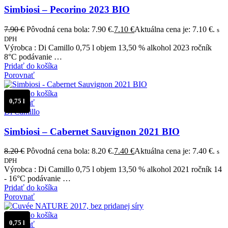
Simbiosi – Pecorino 2023 BIO
7.90
€
Pôvodná cena bola: 7.90 €.
7.10
€
Aktuálna cena je: 7.10 €.
s
DPH
Výrobca : Di Camillo 0,75 l objem 13,50 % alkohol 2023 ročník
8°C podávanie …
Pridať do košíka
Porovnať
Pridať do košíka
0,75 l
Porovnať
Di Camillo
Simbiosi – Cabernet Sauvignon 2021 BIO
8.20
€
Pôvodná cena bola: 8.20 €.
7.40
€
Aktuálna cena je: 7.40 €.
s
DPH
Výrobca : Di Camillo 0,75 l objem 13,50 % alkohol 2021 ročník 14
- 16°C podávanie …
Pridať do košíka
Porovnať
Pridať do košíka
0,75 l
Porovnať