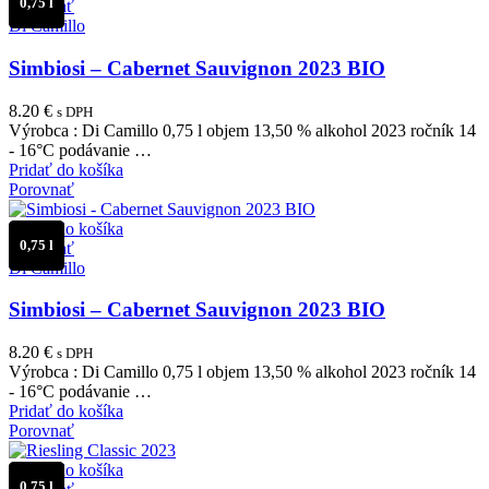
0,75 l
Porovnať
Di Camillo
Simbiosi – Cabernet Sauvignon 2023 BIO
8.20
€
s DPH
Výrobca : Di Camillo 0,75 l objem 13,50 % alkohol 2023 ročník 14
- 16°C podávanie …
Pridať do košíka
Porovnať
Pridať do košíka
0,75 l
Porovnať
Di Camillo
Simbiosi – Cabernet Sauvignon 2023 BIO
8.20
€
s DPH
Výrobca : Di Camillo 0,75 l objem 13,50 % alkohol 2023 ročník 14
- 16°C podávanie …
Pridať do košíka
Porovnať
Pridať do košíka
0,75 l