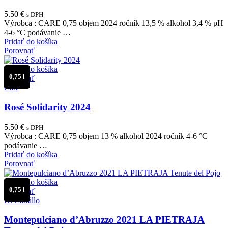
5.50
€
s DPH
Výrobca : CARE 0,75 objem 2024 ročník 13,5 % alkohol 3,4 % pH
4-6 °C podávanie …
Pridať do košíka
Porovnať
Pridať do košíka
0,75 l
Porovnať
Care
Rosé Solidarity 2024
5.50
€
s DPH
Výrobca : CARE 0,75 objem 13 % alkohol 2024 ročník 4-6 °C
podávanie …
Pridať do košíka
Porovnať
Pridať do košíka
0,75 l
Porovnať
Di Camillo
Montepulciano d’Abruzzo 2021 LA PIETRAJA