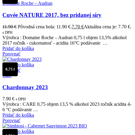
Domaine Roche – Audran
Cuvée NATURE 2017, bez pridanej síry
11.90
€
Pôvodná cena bola: 11.90 €.
7.70
€
Aktuálna cena je: 7.70 €.
s DPH
Výrobca : Domaine Roche – Audran 0,75 l objem 13,5% alkohol
2017 ročník - cukornatosť - acidita 16°C podávanie …
Pridať do košíka
Porovnať
Pridať do košíka
0,75 l
Porovnať
Care
Chardonnay 2023
7.90
€
s DPH
Výrobca : CARE 0,75 objem 13,5 % alkohol 2023 ročník acidita 4-
6 °C podávanie …
Pridať do košíka
Porovnať
Pridať do košíka