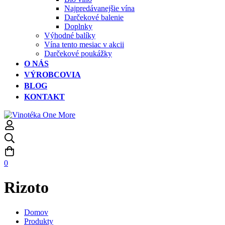
Najpredávanejšie vína
Darčekové balenie
Doplnky
Výhodné balíky
Vína tento mesiac v akcii
Darčekové poukážky
O NÁS
VÝROBCOVIA
BLOG
KONTAKT
0
Rizoto
Domov
Produkty