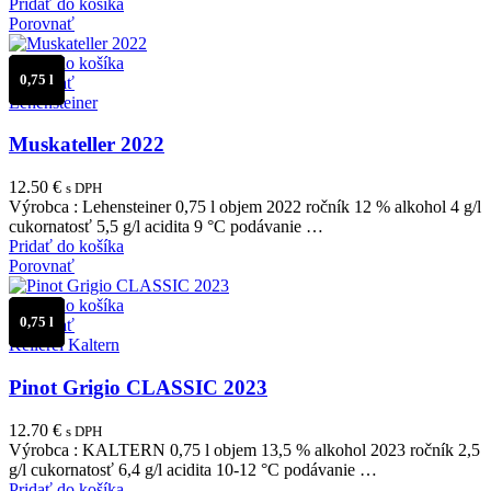
Pridať do košíka
Porovnať
Pridať do košíka
0,75 l
Porovnať
Lehensteiner
Muskateller 2022
12.50
€
s DPH
Výrobca : Lehensteiner 0,75 l objem 2022 ročník 12 % alkohol 4 g/l
cukornatosť 5,5 g/l acidita 9 °C podávanie …
Pridať do košíka
Porovnať
Pridať do košíka
0,75 l
Porovnať
Kellerei Kaltern
Pinot Grigio CLASSIC 2023
12.70
€
s DPH
Výrobca : KALTERN 0,75 l objem 13,5 % alkohol 2023 ročník 2,5
g/l cukornatosť 6,4 g/l acidita 10-12 °C podávanie …
Pridať do košíka