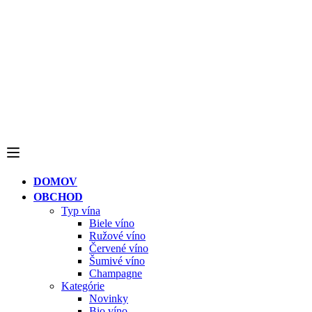
DOMOV
OBCHOD
Typ vína
Biele víno
Ružové víno
Červené víno
Šumivé víno
Champagne
Kategórie
Novinky
Bio víno