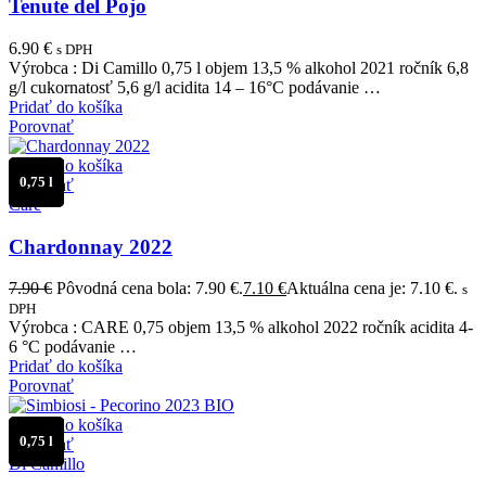
Tenute del Pojo
6.90
€
s DPH
Výrobca : Di Camillo 0,75 l objem 13,5 % alkohol 2021 ročník 6,8
g/l cukornatosť 5,6 g/l acidita 14 – 16°C podávanie …
Pridať do košíka
Porovnať
Pridať do košíka
0,75 l
Porovnať
Care
Chardonnay 2022
7.90
€
Pôvodná cena bola: 7.90 €.
7.10
€
Aktuálna cena je: 7.10 €.
s
DPH
Výrobca : CARE 0,75 objem 13,5 % alkohol 2022 ročník acidita 4-
6 °C podávanie …
Pridať do košíka
Porovnať
Pridať do košíka
0,75 l
Porovnať
Di Camillo