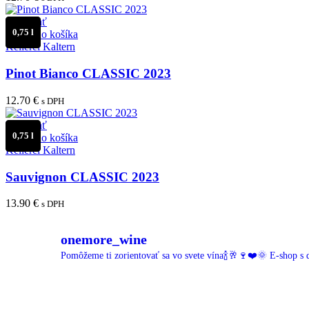
Porovnať
0,75 l
Pridať do košíka
Kellerei Kaltern
Pinot Bianco CLASSIC 2023
12.70
€
s DPH
Porovnať
0,75 l
Pridať do košíka
Kellerei Kaltern
Sauvignon CLASSIC 2023
13.90
€
s DPH
onemore_wine
Pomôžeme ti zorientovať sa vo svete vína🍾🥂🍷❤️🌞
E-shop s 