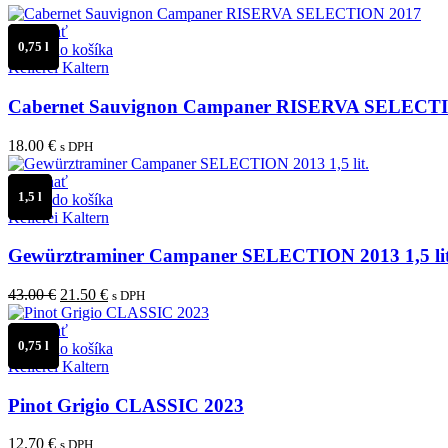
Porovnať
0,75 l
Pridať do košíka
Kellerei Kaltern
Cabernet Sauvignon Campaner RISERVA SELECT
18.00
€
s DPH
Porovnať
1,5 l
Pridať do košíka
Kellerei Kaltern
Gewürztraminer Campaner SELECTION 2013 1,5 lit
Pôvodná
Aktuálna
43.00
€
21.50
€
s DPH
cena
cena
bola:
je:
Porovnať
0,75 l
43.00 €.
21.50 €.
Pridať do košíka
Kellerei Kaltern
Pinot Grigio CLASSIC 2023
12.70
€
s DPH