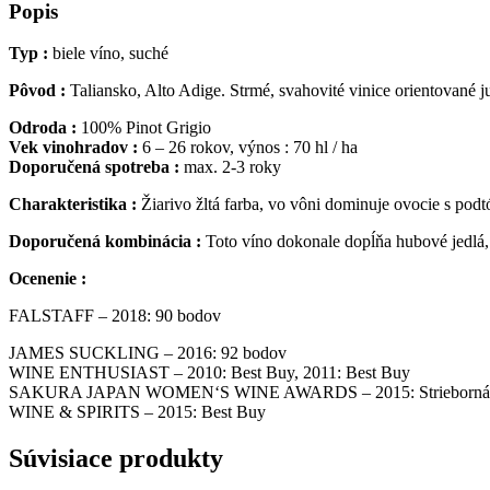
Popis
Typ :
biele víno, suché
Pôvod :
Taliansko, Alto Adige. Strmé, svahovité vinice orientované
Odroda :
100% Pinot Grigio
Vek vinohradov :
6 – 26 rokov, výnos : 70 hl / ha
Doporučená spotreba :
max. 2-3 roky
Charakteristika :
Žiarivo žltá farba, vo vôni dominuje ovocie s podt
Doporučená kombinácia :
Toto víno dokonale dopĺňa hubové jedlá,
Ocenenie :
FALSTAFF – 2018: 90 bodov
JAMES SUCKLING – 2016: 92 bodov
WINE ENTHUSIAST – 2010: Best Buy, 2011: Best Buy
SAKURA JAPAN WOMEN‘S WINE AWARDS – 2015: Strieborná 
WINE & SPIRITS – 2015: Best Buy
Súvisiace produkty