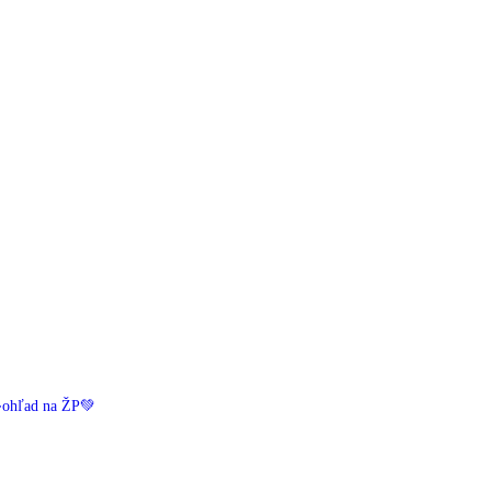
️ohľad na ŽP💚