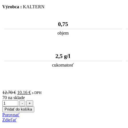
Výrobca :
KALTERN
0,75
objem
2,5 g/l
cukornatosť
Pôvodná
Aktuálna
12.70
€
10.16
€
s DPH
cena
cena
70
na sklade
Množstvo
bola:
je:
-
+
12.70 €.
10.16 €.
Pridať do košíka
Porovnať
Zdieľať