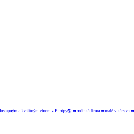
dostupným a kvalitným vínom z Európy🌎
➡️rodinná firma
➡️malé vinárstva
➡