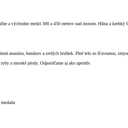
 južne a východne medzi 300 a 450 metrov nad morom. Hlina a krehký š
ónmi ananásu, banánov a zrelých hrušiek. Plné telo so šťavnatou, zmys
 ryby a morské plody. Odporúčame aj ako aperitív.
medaila