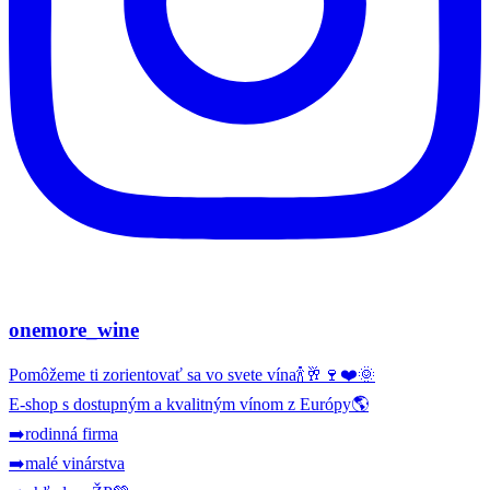
onemore_wine
Pomôžeme ti zorientovať sa vo svete vína🍾🥂🍷❤️🌞
E-shop s dostupným a kvalitným vínom z Európy🌎
➡️rodinná firma
➡️malé vinárstva