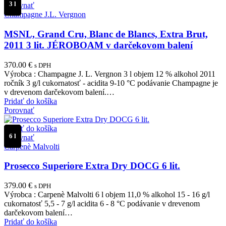
3 l
Porovnať
Champagne J.L. Vergnon
MSNL, Grand Cru, Blanc de Blancs, Extra Brut,
2011 3 lit. JÉROBOAM v darčekovom balení
370.00
€
s DPH
Výrobca : Champagne J. L. Vergnon 3 l objem 12 % alkohol 2011
ročník 3 g/l cukornatosť - acidita 9-10 °C podávanie Champagne je
v drevenom darčekovom balení.…
Pridať do košíka
Porovnať
Pridať do košíka
6 l
Porovnať
Carpenè Malvolti
Prosecco Superiore Extra Dry DOCG 6 lit.
379.00
€
s DPH
Výrobca : Carpenè Malvolti 6 l objem 11,0 % alkohol 15 - 16 g/l
cukornatosť 5,5 - 7 g/l acidita 6 - 8 °C podávanie v drevenom
darčekovom balení…
Pridať do košíka