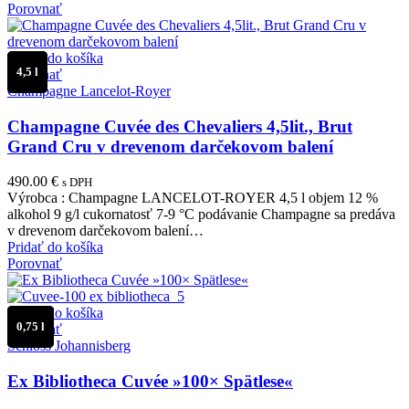
Porovnať
Pridať do košíka
4,5 l
Porovnať
Champagne Lancelot-Royer
Champagne Cuvée des Chevaliers 4,5lit., Brut
Grand Cru v drevenom darčekovom balení
490.00
€
s DPH
Výrobca : Champagne LANCELOT-ROYER 4,5 l objem 12 %
alkohol 9 g/l cukornatosť 7-9 °C podávanie Champagne sa predáva
v drevenom darčekovom balení…
Pridať do košíka
Porovnať
Pridať do košíka
0,75 l
Porovnať
Schloss Johannisberg
Ex Bibliotheca Cuvée »100× Spätlese«