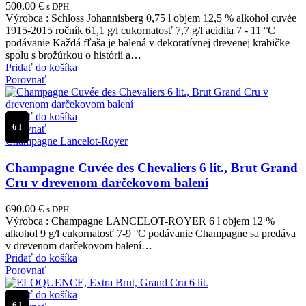
500.00
€
s DPH
Výrobca : Schloss Johannisberg 0,75 l objem 12,5 % alkohol cuvée
1915-2015 ročník 61,1 g/l cukornatosť 7,7 g/l acidita 7 - 11 °C
podávanie Každá fľaša je balená v dekoratívnej drevenej krabičke
spolu s brožúrkou o histórií a…
Pridať do košíka
Porovnať
Pridať do košíka
6 l
Porovnať
Champagne Lancelot-Royer
Champagne Cuvée des Chevaliers 6 lit., Brut Grand
Cru v drevenom darčekovom balení
690.00
€
s DPH
Výrobca : Champagne LANCELOT-ROYER 6 l objem 12 %
alkohol 9 g/l cukornatosť 7-9 °C podávanie Champagne sa predáva
v drevenom darčekovom balení…
Pridať do košíka
Porovnať
Pridať do košíka
6 l