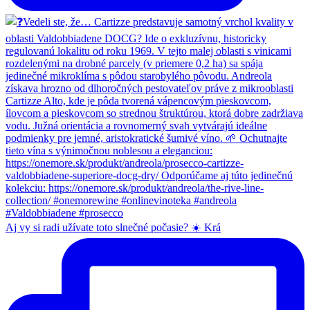
Aj vy si radi užívate toto slnečné počasie? ☀️ Krá