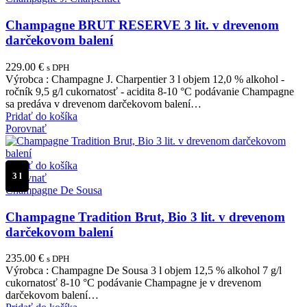
Champagne BRUT RESERVE 3 lit. v drevenom
darčekovom balení
229.00
€
s DPH
Výrobca : Champagne J. Charpentier 3 l objem 12,0 % alkohol -
ročník 9,5 g/l cukornatosť - acidita 8-10 °C podávanie Champagne
sa predáva v drevenom darčekovom balení…
Pridať do košíka
Porovnať
Pridať do košíka
3 l
Porovnať
Champagne De Sousa
Champagne Tradition Brut, Bio 3 lit. v drevenom
darčekovom balení
235.00
€
s DPH
Výrobca : Champagne De Sousa 3 l objem 12,5 % alkohol 7 g/l
cukornatosť 8-10 °C podávanie Champagne je v drevenom
darčekovom balení…