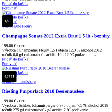
Pridať do košíka
Porovnať
Pridať do košíka
1,5 l
Porovnať
Champagne Fleury
Champagne Sonate 2012 Extra Brut 1,5 lit.- bez síry
199.00
€
s DPH
Výrobca : Champagne Fleury 1,5 l objem 12,0 % alkohol 2012
ročník 0,0 g/l cukornatosť - acidita 10 - 12 °C podávanie …
Pridať do košíka
Porovnať
Pridať do košíka
0,375 l
Porovnať
Schloss Johannisberg
Riesling Purpurlack 2018 Beerenauslese
199.00
€
s DPH
Výrobca : Schloss Johannisberger 0,375 objem 7,5 % alkohol 2018
ročník 275 g/l cukornatosť - g/l acidita 7 °C podávanie …