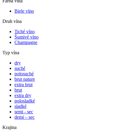
Farba vína
Biele víno
Druh vína
Tiché víno
Šumivé víno
Champagne
Typ vína
dry
suché
polosuché
brut nature
extra brut
brut
extra dry
polosladké
sladké
semi - sec
demi – sec
Krajina