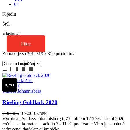
6 l
K jedlu
Štýl
Vlastnosti
Filtre
Zoradené
Zobrazuje sa 301–319 z 319 produktov
podľa
ceny:
od
najnižšej
po
Pridať do košíka
najvyššiu
0,75 l
Porovnať
Schloss Johannisberg
Riesling Goldlack 2020
Pôvodná
Aktuálna
210.00
€
189.00
€
s DPH
cena
cena
Výrobca : Schloss Johannisberg 0,75 l objem 12,5 % alkohol 2020
bola:
je:
ročník cukornatosť acidita 7 - 11 °C podávanie Víno je zabalené
210.00 €.
189.00 €.
v drevenej darčekovej krabičke…