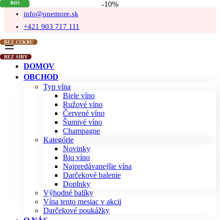
-10%
info@onemore.sk
+421 903 717 111
DOMOV
OBCHOD
Typ vína
Biele víno
Ružové víno
Červené víno
Šumivé víno
Champagne
Kategórie
Novinky
Bio víno
Najpredávanejšie vína
Darčekové balenie
Doplnky
Výhodné balíky
Vína tento mesiac v akcii
Darčekové poukážky