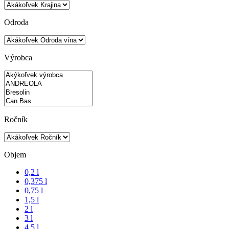
Odroda
Výrobca
Ročník
Objem
0,2 l
0,375 l
0,75 l
1,5 l
2 l
3 l
4,5 l