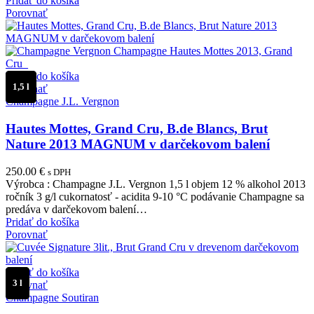
Pridať do košíka
Porovnať
Pridať do košíka
1,5 l
Porovnať
Champagne J.L. Vergnon
Hautes Mottes, Grand Cru, B.de Blancs, Brut
Nature 2013 MAGNUM v darčekovom balení
250.00
€
s DPH
Výrobca : Champagne J.L. Vergnon 1,5 l objem 12 % alkohol 2013
ročník 3 g/l cukornatosť - acidita 9-10 °C podávanie Champagne sa
predáva v darčekovom balení…
Pridať do košíka
Porovnať
Pridať do košíka
3 l
Porovnať
Champagne Soutiran