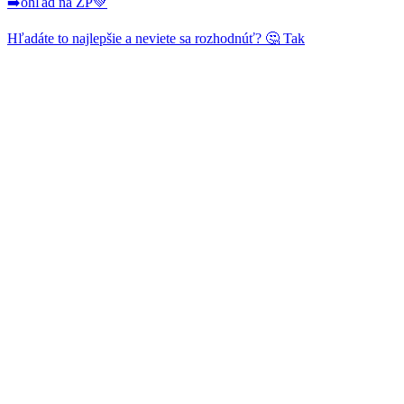
➡️ohľad na ŽP💚
Hľadáte to najlepšie a neviete sa rozhodnúť? 🤔 Tak