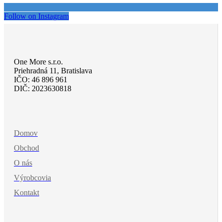
Follow on Instagram
One More s.r.o.
Priehradná 11, Bratislava
IČO: 46 896 961
DIČ: 2023630818
Domov
Obchod
O nás
Výrobcovia
Kontakt