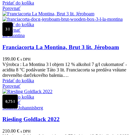
Pridať do košíka
Porovnať
Pridať do košíka
3 l
Porovnať
La Montina
Franciacorta La Montina, Brut 3 lit. Jéroboam
199.00
€
s DPH
Výrobca : La Montina 3 l objem 12 % alkohol 7 g/l cukornatosť -
acidita 8 °C podávanie Táto 3 lit. Franciacorta sa predáva vrátane
dreveného darčekového balenia.…
Pridať do košíka
Porovnať
Pridať do košíka
0,75 l
Porovnať
Schloss Johannisberg
Riesling Goldlack 2022
210.00
€
s DPH