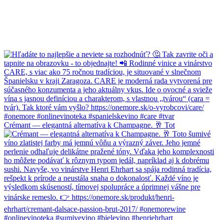
Crémant — elegantná alternatíva k Champagne. 🥂 Tot