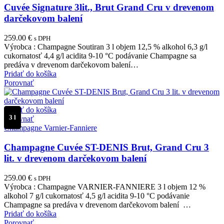
Cuvée Signature 3lit., Brut Grand Cru v drevenom
darčekovom balení
259.00
€
s DPH
Výrobca : Champagne Soutiran 3 l objem 12,5 % alkohol 6,3 g/l
cukornatosť 4,4 g/l acidita 9-10 °C podávanie Champagne sa
predáva v drevenom darčekovom balení…
Pridať do košíka
Porovnať
Pridať do košíka
3 l
Porovnať
Champagne Varnier-Fanniere
Champagne Cuvée ST-DENIS Brut, Grand Cru 3
lit. v drevenom darčekovom balení
259.00
€
s DPH
Výrobca : Champagne VARNIER-FANNIERE 3 l objem 12 %
alkohol 7 g/l cukornatosť 4,5 g/l acidita 9-10 °C podávanie
Champagne sa predáva v drevenom darčekovom balení …
Pridať do košíka
Porovnať