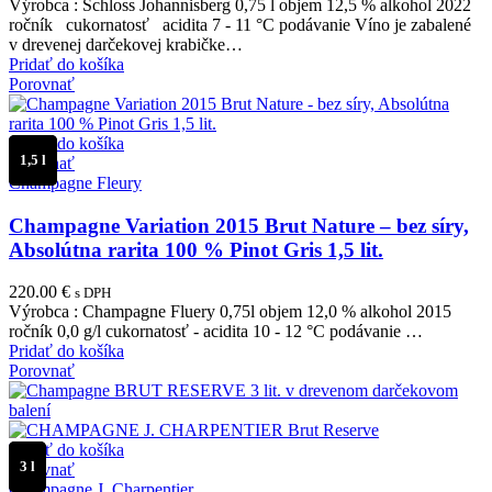
Výrobca : Schloss Johannisberg 0,75 l objem 12,5 % alkohol 2022
ročník cukornatosť acidita 7 - 11 °C podávanie Víno je zabalené
v drevenej darčekovej krabičke…
Pridať do košíka
Porovnať
Pridať do košíka
1,5 l
Porovnať
Champagne Fleury
Champagne Variation 2015 Brut Nature – bez síry,
Absolútna rarita 100 % Pinot Gris 1,5 lit.
220.00
€
s DPH
Výrobca : Champagne Fluery 0,75l objem 12,0 % alkohol 2015
ročník 0,0 g/l cukornatosť - acidita 10 - 12 °C podávanie …
Pridať do košíka
Porovnať
Pridať do košíka
3 l
Porovnať
Champagne J. Charpentier