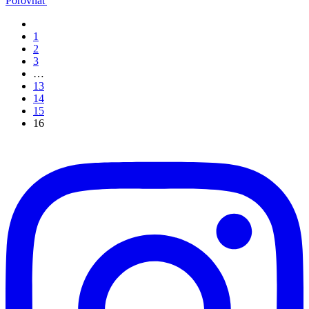
Porovnať
1
2
3
…
13
14
15
16