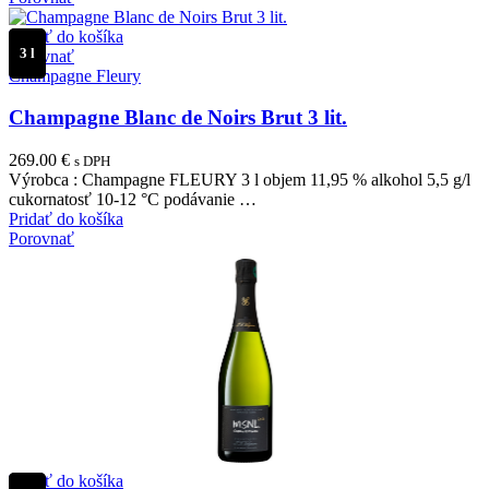
Pridať do košíka
3 l
Porovnať
Champagne Fleury
Champagne Blanc de Noirs Brut 3 lit.
269.00
€
s DPH
Výrobca : Champagne FLEURY 3 l objem 11,95 % alkohol 5,5 g/l
cukornatosť 10-12 °C podávanie …
Pridať do košíka
Porovnať
Pridať do košíka