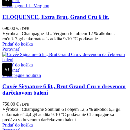
Porovnať
Champagne J.L. Vergnon
ELOQUENCE, Extra Brut, Grand Cru 6 lit.
690.00
€
s DPH
Výrobca : Champagne J.L. Vergnon 6 l objem 12 % alkohol -
ročník 3 g/l cukornatosť - acidita 9-10 °C podávanie …
Pridať do košíka
Porovnať
Pridať do košíka
6 l
Porovnať
Champagne Soutiran
Cuvée Signature 6 lit., Brut Grand Cru v drevenom
darčekovom balení
750.00
€
s DPH
Výrobca : Champagne Soutiran 6 l objem 12,5 % alkohol 6,3 g/l
cukornatosť 4,4 g/l acidita 9-10 °C podávanie Champagne sa
predáva v drevenom darčekovom balení…
Pridať do košíka