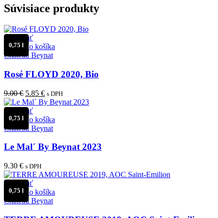
Súvisiace produkty
Porovnať
0,75 l
Pridať do košíka
Château Beynat
Rosé FLOYD 2020, Bio
Pôvodná
Aktuálna
9.00
€
5.85
€
s DPH
cena
cena
bola:
je:
Porovnať
0,75 l
9.00 €.
5.85 €.
Pridať do košíka
Château Beynat
Le Mal´ By Beynat 2023
9.30
€
s DPH
Porovnať
0,75 l
Pridať do košíka
Château Beynat