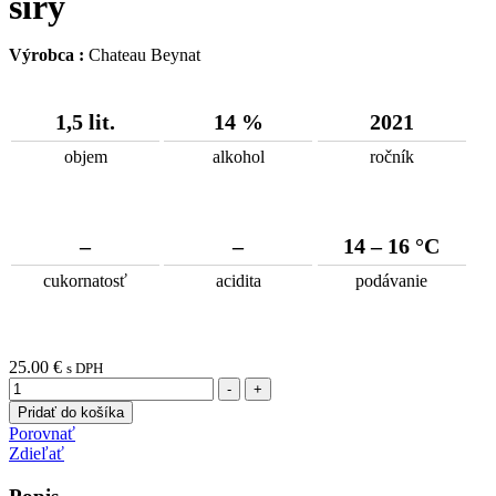
síry
Výrobca :
Chateau Beynat
1,5 lit.
14 %
2021
objem
alkohol
ročník
–
–
14 – 16 °C
cukornatosť
acidita
podávanie
25.00
€
s DPH
Množstvo
-
+
Pridať do košíka
Porovnať
Zdieľať