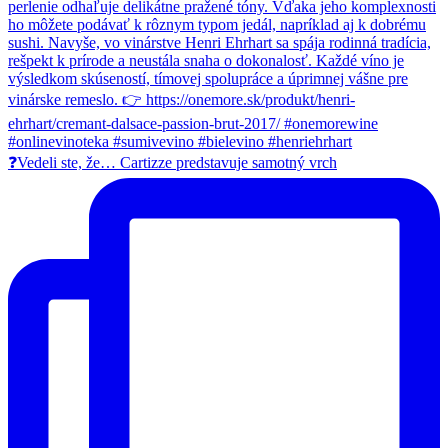
❓Vedeli ste, že… Cartizze predstavuje samotný vrch