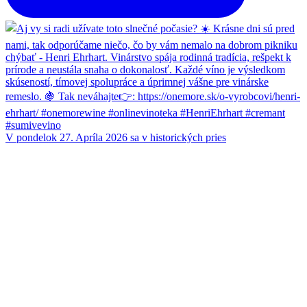
V pondelok 27. Apríla 2026 sa v historických pries