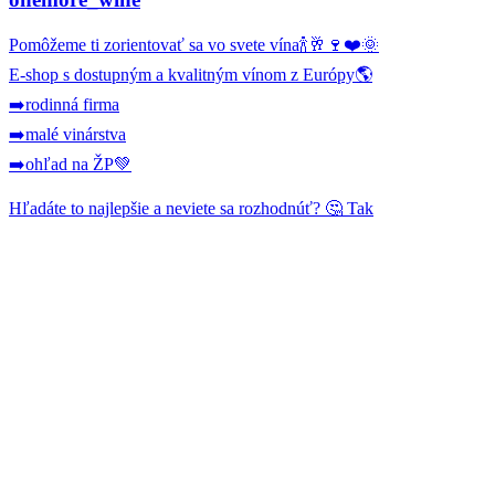
Pomôžeme ti zorientovať sa vo svete vína🍾🥂🍷❤️🌞
E-shop s dostupným a kvalitným vínom z Európy🌎
➡️rodinná firma
➡️malé vinárstva
➡️ohľad na ŽP💚
Hľadáte to najlepšie a neviete sa rozhodnúť? 🤔 Tak