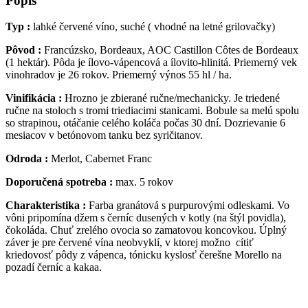
Popis
Typ :
lahké červené víno, suché ( vhodné na letné grilovačky)
Pôvod :
Francúzsko, Bordeaux, AOC Castillon Côtes de Bordeaux
(1 hektár). Pôda je ílovo-vápencová a ílovito-hlinitá. Priemerný vek
vinohradov je 26 rokov. Priemerný výnos 55 hl / ha.
Vinifikácia :
Hrozno je zbierané ručne/mechanicky. Je triedené
ručne na stoloch s tromi triediacimi stanicami. Bobule sa melú spolu
so strapinou, otáčanie celého koláča počas 30 dní. Dozrievanie 6
mesiacov v betónovom tanku bez syričitanov.
Odroda :
Merlot, Cabernet Franc
Doporučená spotreba :
max. 5 rokov
Charakteristika :
Farba granátová s purpurovými odleskami. Vo
vôni pripomína džem s černíc dusených v kotly (na štýl povidla),
čokoláda. Chuť zrelého ovocia so zamatovou koncovkou. Úplný
záver je pre červené vína neobvyklí, v ktorej možno cítiť
kriedovosť pôdy z vápenca, tónicku kyslosť čerešne Morello na
pozadí černíc a kakaa.