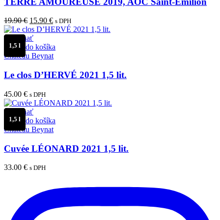
TERRE AMOUREUSE 2019, AOC Saint-Emilion
Pôvodná
Aktuálna
19.90
€
15.90
€
s DPH
cena
cena
bola:
je:
Porovnať
1,5 l
19.90 €.
15.90 €.
Pridať do košíka
Château Beynat
Le clos D’HERVÉ 2021 1,5 lit.
45.00
€
s DPH
Porovnať
1,5 l
Pridať do košíka
Château Beynat
Cuvée LÉONARD 2021 1,5 lit.
33.00
€
s DPH