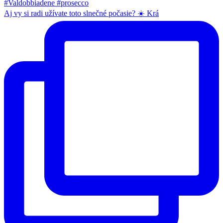
Aj vy si radi užívate toto slnečné počasie? ☀️ Krá