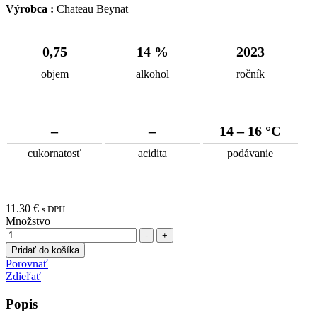
Výrobca :
Chateau Beynat
0,75
14 %
2023
objem
alkohol
ročník
–
–
14 – 16 °C
cukornatosť
acidita
podávanie
11.30
€
s DPH
Množstvo
-
+
Pridať do košíka
Porovnať
Zdieľať
Popis