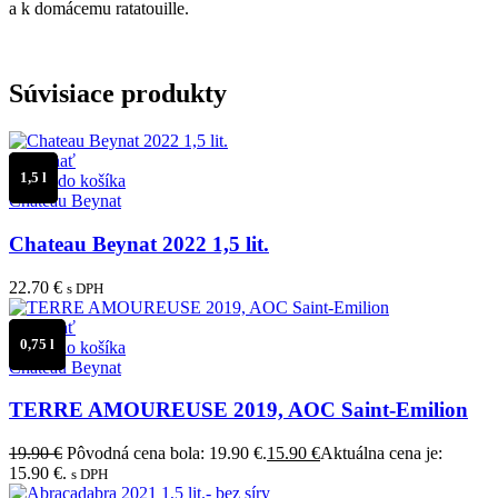
a k domácemu ratatouille.
Súvisiace produkty
Porovnať
1,5 l
Pridať do košíka
Château Beynat
Chateau Beynat 2022 1,5 lit.
22.70
€
s DPH
Porovnať
0,75 l
Pridať do košíka
Château Beynat
TERRE AMOUREUSE 2019, AOC Saint-Emilion
19.90
€
Pôvodná cena bola: 19.90 €.
15.90
€
Aktuálna cena je:
15.90 €.
s DPH