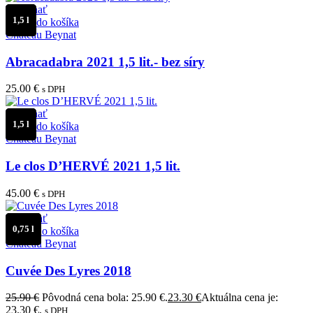
Porovnať
1,5 l
Pridať do košíka
Château Beynat
Abracadabra 2021 1,5 lit.- bez síry
25.00
€
s DPH
Porovnať
1,5 l
Pridať do košíka
Château Beynat
Le clos D’HERVÉ 2021 1,5 lit.
45.00
€
s DPH
Porovnať
0,75 l
Pridať do košíka
Château Beynat
Cuvée Des Lyres 2018
25.90
€
Pôvodná cena bola: 25.90 €.
23.30
€
Aktuálna cena je:
23.30 €.
s DPH