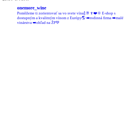
onemore_wine
Pomôžeme ti zorientovať sa vo svete vína🍾🥂🍷❤️🌞
E-shop s
dostupným a kvalitným vínom z Európy🌎
➡️rodinná firma
➡️malé
vinárstva
➡️ohľad na ŽP💚