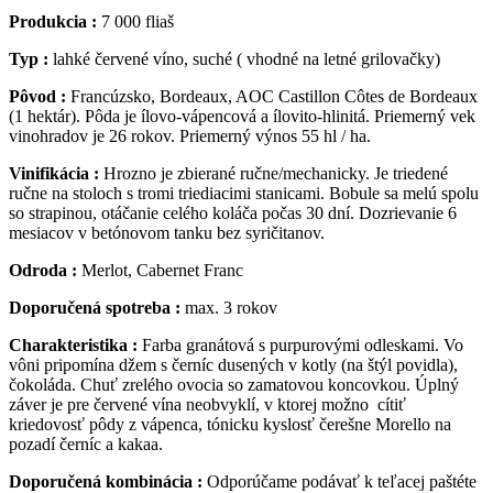
Produkcia :
7 000 fliaš
Typ :
lahké červené víno, suché ( vhodné na letné grilovačky)
Pôvod :
Francúzsko, Bordeaux, AOC Castillon Côtes de Bordeaux
(1 hektár). Pôda je ílovo-vápencová a ílovito-hlinitá. Priemerný vek
vinohradov je 26 rokov. Priemerný výnos 55 hl / ha.
Vinifikácia :
Hrozno je zbierané ručne/mechanicky. Je triedené
ručne na stoloch s tromi triediacimi stanicami. Bobule sa melú spolu
so strapinou, otáčanie celého koláča počas 30 dní. Dozrievanie 6
mesiacov v betónovom tanku bez syričitanov.
Odroda :
Merlot, Cabernet Franc
Doporučená spotreba :
max. 3 rokov
Charakteristika :
Farba granátová s purpurovými odleskami. Vo
vôni pripomína džem s černíc dusených v kotly (na štýl povidla),
čokoláda. Chuť zrelého ovocia so zamatovou koncovkou. Úplný
záver je pre červené vína neobvyklí, v ktorej možno cítiť
kriedovosť pôdy z vápenca, tónicku kyslosť čerešne Morello na
pozadí černíc a kakaa.
Doporučená kombinácia :
Odporúčame podávať k teľacej paštéte