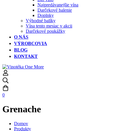
Najpredávanejšie vína
Darčekové balenie
Doplnky
Výhodné balíky
Vína tento mesiac v akcii
Darčekové poukážky
O NÁS
VÝROBCOVIA
BLOG
KONTAKT
0
Grenache
Domov
Produkty