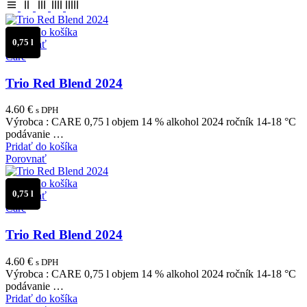
od
najnižšej
po
Pridať do košíka
najvyššiu
0,75 l
Porovnať
Care
Trio Red Blend 2024
4.60
€
s DPH
Výrobca : CARE 0,75 l objem 14 % alkohol 2024 ročník 14-18 °C
podávanie …
Pridať do košíka
Porovnať
Pridať do košíka
0,75 l
Porovnať
Care
Trio Red Blend 2024
4.60
€
s DPH
Výrobca : CARE 0,75 l objem 14 % alkohol 2024 ročník 14-18 °C
podávanie …
Pridať do košíka