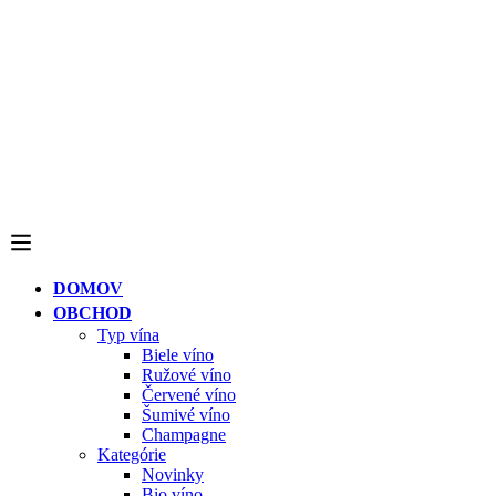
DOMOV
OBCHOD
Typ vína
Biele víno
Ružové víno
Červené víno
Šumivé víno
Champagne
Kategórie
Novinky
Bio víno