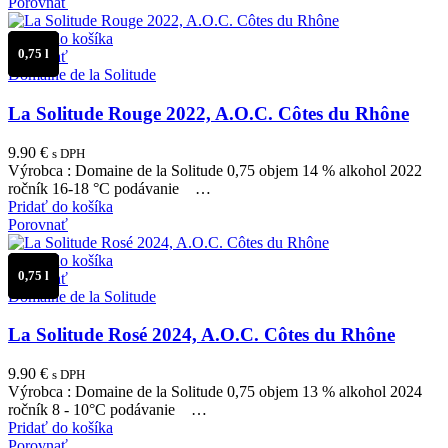
Porovnať
Pridať do košíka
0,75 l
Porovnať
Domaine de la Solitude
La Solitude Rouge 2022, A.O.C. Côtes du Rhône
9.90
€
s DPH
Výrobca : Domaine de la Solitude 0,75 objem 14 % alkohol 2022
ročník 16-18 °C podávanie …
Pridať do košíka
Porovnať
Pridať do košíka
0,75 l
Porovnať
Domaine de la Solitude
La Solitude Rosé 2024, A.O.C. Côtes du Rhône
9.90
€
s DPH
Výrobca : Domaine de la Solitude 0,75 objem 13 % alkohol 2024
ročník 8 - 10°C podávanie …
Pridať do košíka
Porovnať