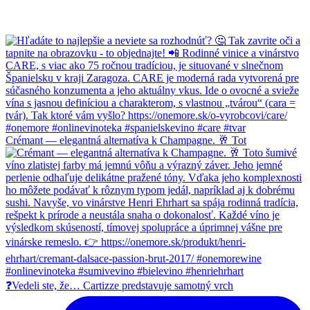
Crémant — elegantná alternatíva k Champagne. 🥂 Tot
❓Vedeli ste, že… Cartizze predstavuje samotný vrch