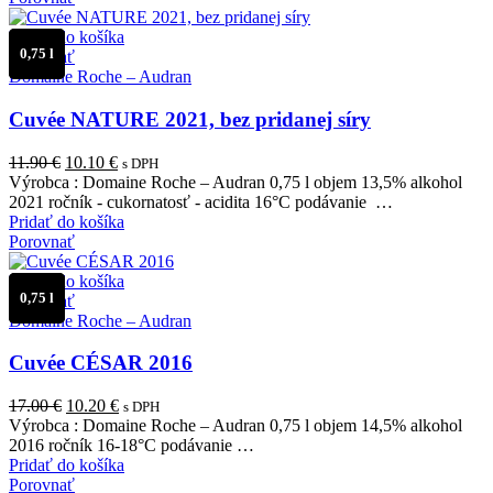
Pridať do košíka
0,75 l
Porovnať
Domaine Roche – Audran
Cuvée NATURE 2021, bez pridanej síry
Pôvodná
Aktuálna
11.90
€
10.10
€
s DPH
cena
cena
Výrobca : Domaine Roche – Audran 0,75 l objem 13,5% alkohol
bola:
je:
2021 ročník - cukornatosť - acidita 16°C podávanie …
11.90 €.
10.10 €.
Pridať do košíka
Porovnať
Pridať do košíka
0,75 l
Porovnať
Domaine Roche – Audran
Cuvée CÉSAR 2016
Pôvodná
Aktuálna
17.00
€
10.20
€
s DPH
cena
cena
Výrobca : Domaine Roche – Audran 0,75 l objem 14,5% alkohol
bola:
je:
2016 ročník 16-18°C podávanie …
17.00 €.
10.20 €.
Pridať do košíka
Porovnať