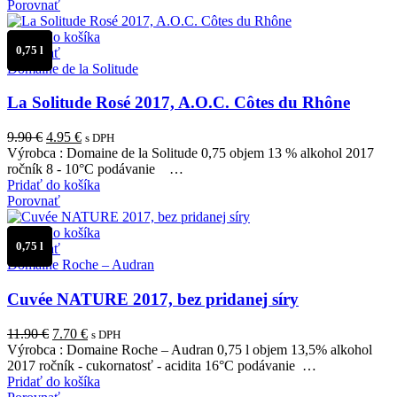
Porovnať
Pridať do košíka
0,75 l
Porovnať
Domaine de la Solitude
La Solitude Rosé 2017, A.O.C. Côtes du Rhône
Pôvodná
Aktuálna
9.90
€
4.95
€
s DPH
cena
cena
Výrobca : Domaine de la Solitude 0,75 objem 13 % alkohol 2017
bola:
je:
ročník 8 - 10°C podávanie …
9.90 €.
4.95 €.
Pridať do košíka
Porovnať
Pridať do košíka
0,75 l
Porovnať
Domaine Roche – Audran
Cuvée NATURE 2017, bez pridanej síry
Pôvodná
Aktuálna
11.90
€
7.70
€
s DPH
cena
cena
Výrobca : Domaine Roche – Audran 0,75 l objem 13,5% alkohol
bola:
je:
2017 ročník - cukornatosť - acidita 16°C podávanie …
11.90 €.
7.70 €.
Pridať do košíka