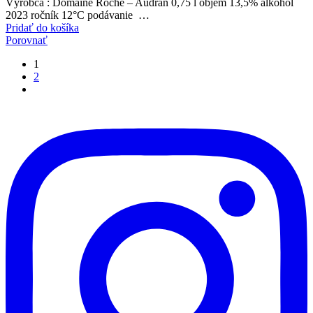
cena
cena
Výrobca : Domaine Roche – Audran 0,75 l objem 13,5% alkohol
bola:
je:
2023 ročník 12°C podávanie …
12.90 €.
11.60 €.
Pridať do košíka
Porovnať
1
2