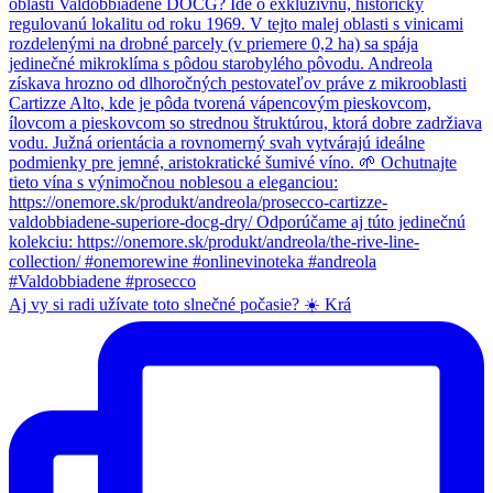
Aj vy si radi užívate toto slnečné počasie? ☀️ Krá