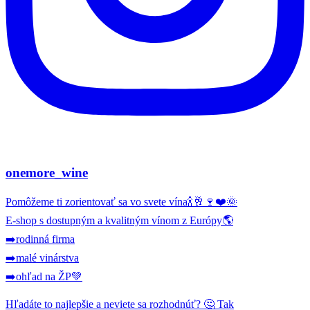
onemore_wine
Pomôžeme ti zorientovať sa vo svete vína🍾🥂🍷❤️🌞
E-shop s dostupným a kvalitným vínom z Európy🌎
➡️rodinná firma
➡️malé vinárstva
➡️ohľad na ŽP💚
Hľadáte to najlepšie a neviete sa rozhodnúť? 🤔 Tak