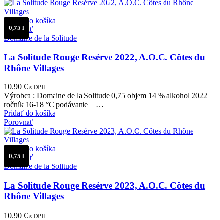
Pridať do košíka
0,75 l
Porovnať
Domaine de la Solitude
La Solitude Rouge Resérve 2022, A.O.C. Côtes du
Rhône Villages
10.90
€
s DPH
Výrobca : Domaine de la Solitude 0,75 objem 14 % alkohol 2022
ročník 16-18 °C podávanie …
Pridať do košíka
Porovnať
Pridať do košíka
0,75 l
Porovnať
Domaine de la Solitude
La Solitude Rouge Resérve 2023, A.O.C. Côtes du
Rhône Villages
10.90
€
s DPH