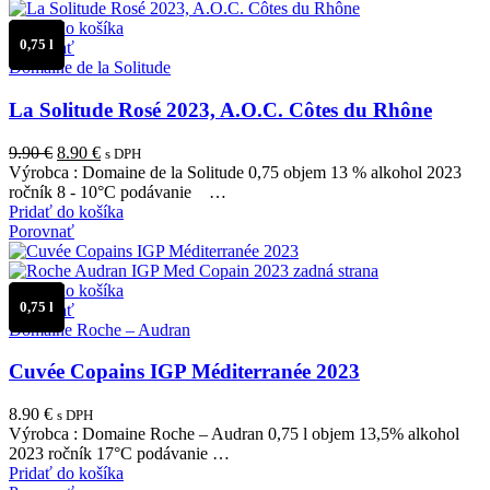
Pridať do košíka
0,75 l
Porovnať
Domaine de la Solitude
La Solitude Rosé 2023, A.O.C. Côtes du Rhône
Pôvodná
Aktuálna
9.90
€
8.90
€
s DPH
cena
cena
Výrobca : Domaine de la Solitude 0,75 objem 13 % alkohol 2023
bola:
je:
ročník 8 - 10°C podávanie …
9.90 €.
8.90 €.
Pridať do košíka
Porovnať
Pridať do košíka
0,75 l
Porovnať
Domaine Roche – Audran
Cuvée Copains IGP Méditerranée 2023
8.90
€
s DPH
Výrobca : Domaine Roche – Audran 0,75 l objem 13,5% alkohol
2023 ročník 17°C podávanie …
Pridať do košíka