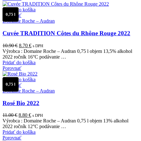
Pridať do košíka
0,75 l
Porovnať
Domaine Roche – Audran
Cuvée TRADITION Côtes du Rhône Rouge 2022
Pôvodná
Aktuálna
10.90
€
8.70
€
s DPH
cena
cena
Výrobca : Domaine Roche – Audran 0,75 l objem 13,5% alkohol
bola:
je:
2022 ročník 16°C podávanie …
10.90 €.
8.70 €.
Pridať do košíka
Porovnať
Pridať do košíka
0,75 l
Porovnať
Domaine Roche – Audran
Rosé Bio 2022
Pôvodná
Aktuálna
11.00
€
8.80
€
s DPH
cena
cena
Výrobca : Domaine Roche – Audran 0,75 l objem 13% alkohol
bola:
je:
2022 ročník 12°C podávanie …
11.00 €.
8.80 €.
Pridať do košíka
Porovnať