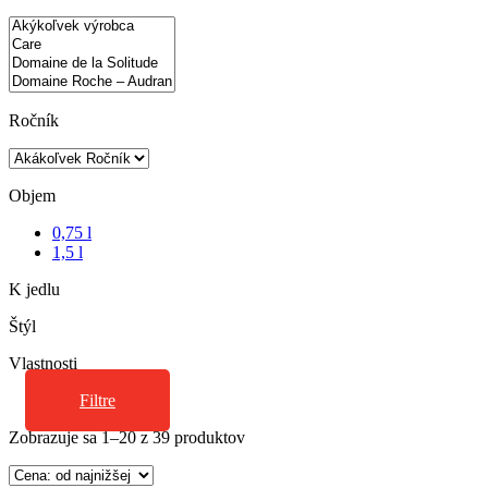
Ročník
Objem
0,75 l
1,5 l
K jedlu
Štýl
Vlastnosti
Filtre
Zoradené
Zobrazuje sa 1–20 z 39 produktov
podľa
ceny: