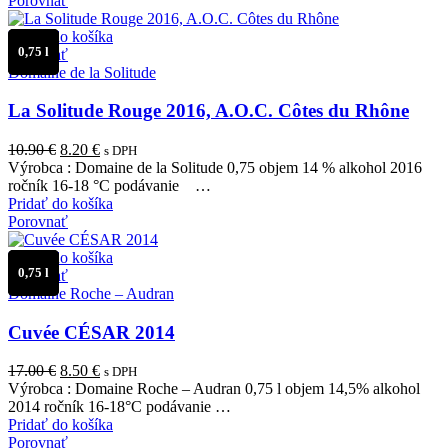
Porovnať
Pridať do košíka
0,75 l
Porovnať
Domaine de la Solitude
La Solitude Rouge 2016, A.O.C. Côtes du Rhône
Pôvodná
Aktuálna
10.90
€
8.20
€
s DPH
cena
cena
Výrobca : Domaine de la Solitude 0,75 objem 14 % alkohol 2016
bola:
je:
ročník 16-18 °C podávanie …
10.90 €.
8.20 €.
Pridať do košíka
Porovnať
Pridať do košíka
0,75 l
Porovnať
Domaine Roche – Audran
Cuvée CÉSAR 2014
Pôvodná
Aktuálna
17.00
€
8.50
€
s DPH
cena
cena
Výrobca : Domaine Roche – Audran 0,75 l objem 14,5% alkohol
bola:
je:
2014 ročník 16-18°C podávanie …
17.00 €.
8.50 €.
Pridať do košíka
Porovnať