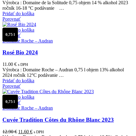
Výrobca : Domaine de la Solitude 0,75 objem 14 % alkohol 2023
ročník 16-18 °C podávanie …
Pridať do košíka
Porovnať
Pridať do košíka
0,75 l
Porovnať
Domaine Roche – Audran
Rosé Bio 2024
11.00
€
s DPH
Výrobca : Domaine Roche – Audran 0,75 l objem 13% alkohol
2024 ročník 12°C podávanie …
Pridať do košíka
Porovnať
Pridať do košíka
0,75 l
Porovnať
Domaine Roche – Audran
Cuvée Tradition Côtes du Rhône Blanc 2023
Pôvodná
Aktuálna
12.90
€
11.60
€
s DPH