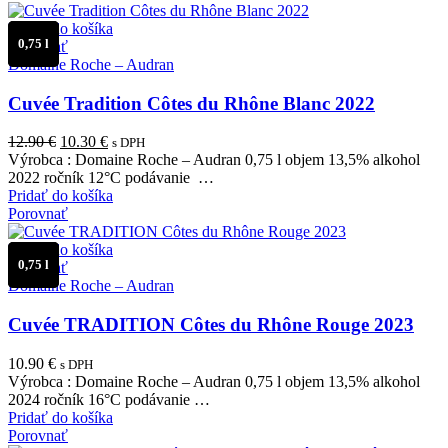
Pridať do košíka
0,75 l
Porovnať
Domaine Roche – Audran
Cuvée Tradition Côtes du Rhône Blanc 2022
Pôvodná
Aktuálna
12.90
€
10.30
€
s DPH
cena
cena
Výrobca : Domaine Roche – Audran 0,75 l objem 13,5% alkohol
bola:
je:
2022 ročník 12°C podávanie …
12.90 €.
10.30 €.
Pridať do košíka
Porovnať
Pridať do košíka
0,75 l
Porovnať
Domaine Roche – Audran
Cuvée TRADITION Côtes du Rhône Rouge 2023
10.90
€
s DPH
Výrobca : Domaine Roche – Audran 0,75 l objem 13,5% alkohol
2024 ročník 16°C podávanie …
Pridať do košíka
Porovnať