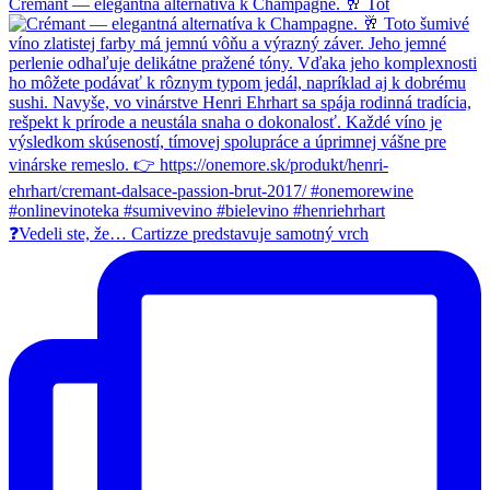
Crémant — elegantná alternatíva k Champagne. 🥂 Tot
❓Vedeli ste, že… Cartizze predstavuje samotný vrch