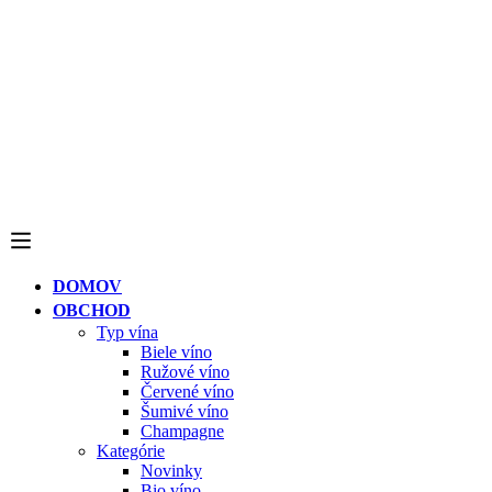
DOMOV
OBCHOD
Typ vína
Biele víno
Ružové víno
Červené víno
Šumivé víno
Champagne
Kategórie
Novinky
Bio víno