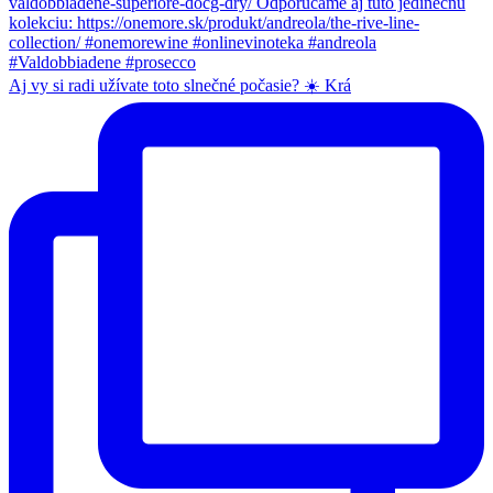
Aj vy si radi užívate toto slnečné počasie? ☀️ Krá