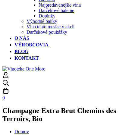
Najpredávanejšie vína
Darčekové balenie
Doplnky
Výhodné balíky
Vína tento mesiac v akcii
Darčekové poukážky
O NÁS
VÝROBCOVIA
BLOG
KONTAKT
0
Champagne Extra Brut Chemins des
Terroirs, Bio
Domov