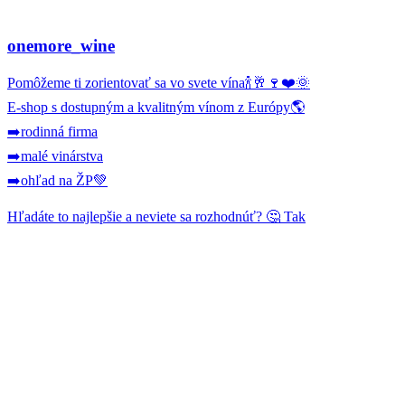
onemore_wine
Pomôžeme ti zorientovať sa vo svete vína🍾🥂🍷❤️🌞
E-shop s dostupným a kvalitným vínom z Európy🌎
➡️rodinná firma
➡️malé vinárstva
➡️ohľad na ŽP💚
Hľadáte to najlepšie a neviete sa rozhodnúť? 🤔 Tak