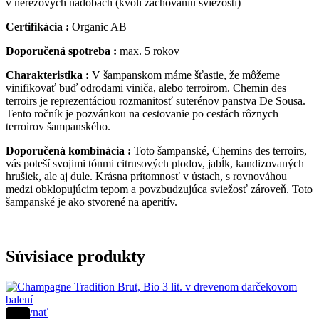
v nerezových nádobách (kvôli zachovaniu sviežosti)
Certifikácia :
Organic AB
Doporučená spotreba :
max. 5 rokov
Charakteristika :
V šampanskom máme šťastie, že môžeme
vinifikovať buď odrodami viniča, alebo terroirom. Chemin des
terroirs je reprezentáciou rozmanitosť suterénov panstva De Sousa.
Tento ročník je pozvánkou na cestovanie po cestách rôznych
terroirov šampanského.
Doporučená kombinácia :
Toto šampanské, Chemins des terroirs,
vás poteší svojimi tónmi citrusových plodov, jabĺk, kandizovaných
hrušiek, ale aj dule. Krásna prítomnosť v ústach, s rovnováhou
medzi obklopujúcim tepom a povzbudzujúca sviežosť zároveň. Toto
šampanské je ako stvorené na aperitív.
Súvisiace produkty
Porovnať