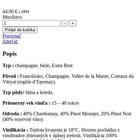
44.00
€
s DPH
Množstvo
-
+
Pridať do košíka
Porovnať
Zdieľať
Popis
Typ :
champagne, biele, Extra Brut
Pôvod :
Francúzsko, Champagne, Vallee de la Marne, Coteaux du
Vitryat (región d’Epernay).
Typ pôdy:
hlina a krieda.
Priemerný vek viniča :
15 – 40 rokov
Odroda :
40% Chardonnay, 40% Pinot Meunier, 20% Pinot Noir
(40% rezervné víno)
Vinifikácia :
Teplota kvasenia je 18°C. Hrozno pochádza z
vinohradov zbieraných v úplnej zrelosti. Vinifikácia 100%