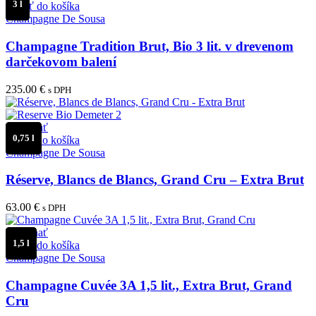
3 l
Pridať do košíka
Champagne De Sousa
Champagne Tradition Brut, Bio 3 lit. v drevenom
darčekovom balení
235.00
€
s DPH
Porovnať
0,75 l
Pridať do košíka
Champagne De Sousa
Réserve, Blancs de Blancs, Grand Cru – Extra Brut
63.00
€
s DPH
Porovnať
1,5 l
Pridať do košíka
Champagne De Sousa
Champagne Cuvée 3A 1,5 lit., Extra Brut, Grand
Cru