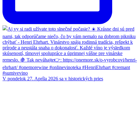
V pondelok 27. Apríla 2026 sa v historických pries