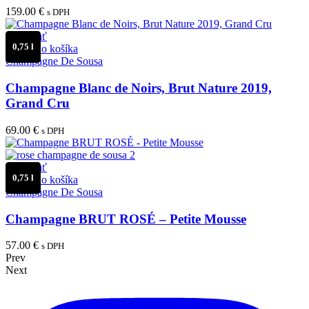
159.00
€
s DPH
Porovnať
0,75 l
Pridať do košíka
Champagne De Sousa
Champagne Blanc de Noirs, Brut Nature 2019,
Grand Cru
69.00
€
s DPH
Porovnať
0,75 l
Pridať do košíka
Champagne De Sousa
Champagne BRUT ROSÉ – Petite Mousse
57.00
€
s DPH
Prev
Next