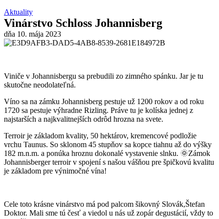
Aktuality
Vinárstvo Schloss Johannisberg
dňa
10. mája 2023
Viniče v Johannisbergu sa prebudili zo zimného spánku. Jar je tu
skutočne neodolateľná.
Víno sa na zámku Johannisberg pestuje už 1200 rokov a od roku
1720 sa pestuje výhradne Rizling. Práve tu je kolíska jednej z
najstarších a najkvalitnejších odrôd hrozna na svete.
Terroir je základom kvality, 50 hektárov, kremencové podložie
vrchu Taunus. So sklonom 45 stupňov sa kopce tiahnu až do výšky
182 m.n.m. a ponúka hroznu dokonalé vystavenie slnku. 🌞Zámok
Johannisberger terroir v spojení s našou vášňou pre špičkovú kvalitu
je základom pre výnimočné vína!
Cele toto krásne vinárstvo má pod palcom šikovný Slovák,Štefan
Doktor. Mali sme tú česť a viedol u nás už zopár degustácií, vždy to