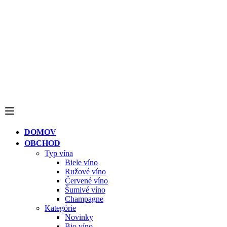
DOMOV
OBCHOD
Typ vína
Biele víno
Ružové víno
Červené víno
Šumivé víno
Champagne
Kategórie
Novinky
Bio víno