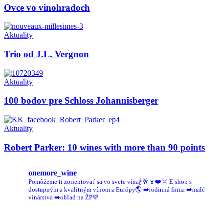
Ovce vo vinohradoch
Aktuality
Trio od J.L. Vergnon
Aktuality
100 bodov pre Schloss Johannisberger
Aktuality
Robert Parker: 10 wines with more than 90 points
onemore_wine
Pomôžeme ti zorientovať sa vo svete vína🍾🥂🍷❤️🌞
E-shop s
dostupným a kvalitným vínom z Európy🌎
➡️rodinná firma
➡️malé
vinárstva
➡️ohľad na ŽP💚