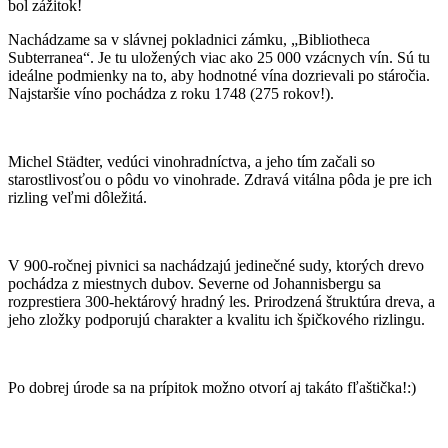
bol zážitok!
Nachádzame sa v slávnej pokladnici zámku, „Bibliotheca
Subterranea“. Je tu uložených viac ako 25 000 vzácnych vín. Sú tu
ideálne podmienky na to, aby hodnotné vína dozrievali po stáročia.
Najstaršie víno pochádza z roku 1748 (275 rokov!).
Michel Städter, vedúci vinohradníctva, a jeho tím začali so
starostlivosťou o pôdu vo vinohrade. Zdravá vitálna pôda je pre ich
rizling veľmi dôležitá.
V 900-ročnej pivnici sa nachádzajú jedinečné sudy, ktorých drevo
pochádza z miestnych dubov. Severne od Johannisbergu sa
rozprestiera 300-hektárový hradný les. Prirodzená štruktúra dreva, a
jeho zložky podporujú charakter a kvalitu ich špičkového rizlingu.
Po dobrej úrode sa na prípitok možno otvorí aj takáto fľaštička!:)