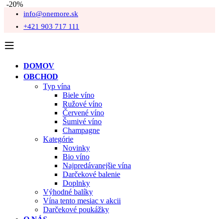
-20%
info@onemore.sk
+421 903 717 111
DOMOV
OBCHOD
Typ vína
Biele víno
Ružové víno
Červené víno
Šumivé víno
Champagne
Kategórie
Novinky
Bio víno
Najpredávanejšie vína
Darčekové balenie
Doplnky
Výhodné balíky
Vína tento mesiac v akcii
Darčekové poukážky