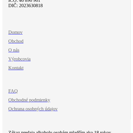
IČO: 46 896 961
DIČ: 2023630818
Domov
Obchod
O nás
Výrobcovia
Kontakt
FAQ
Obchodné podmienky
Ochrana osobných údajov
Zákaz predaja alkoholu osobám mladším ako 18 rokov