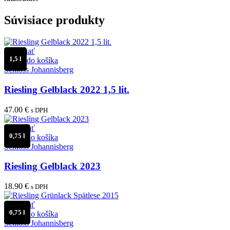
Súvisiace produkty
Porovnať
1,5 l
Pridať do košíka
Schloss Johannisberg
Riesling Gelblack 2022 1,5 lit.
47.00
€
s DPH
Porovnať
0,75 l
Pridať do košíka
Schloss Johannisberg
Riesling Gelblack 2023
18.90
€
s DPH
Porovnať
0,75 l
Pridať do košíka
Schloss Johannisberg