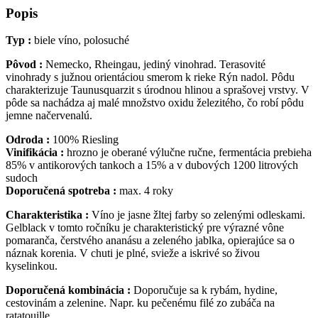
Popis
Typ :
biele víno, polosuché
Pôvod :
Nemecko, Rheingau, jediný vinohrad. Terasovité
vinohrady s južnou orientáciou smerom k rieke Rýn nadol. Pôdu
charakterizuje Taunusquarzit s úrodnou hlinou a sprašovej vrstvy. V
pôde sa nachádza aj malé množstvo oxidu železitého, čo robí pôdu
jemne načervenalú.
Odroda :
100% Riesling
Vinifikácia :
hrozno je oberané výlučne ručne, fermentácia prebieha
85% v antikorových tankoch a 15% a v dubových 1200 litrových
sudoch
Doporučená spotreba :
max. 4 roky
Charakteristika :
Víno je jasne žltej farby so zelenými odleskami.
Gelblack v tomto ročníku je charakteristický pre výrazné vône
pomaranča, čerstvého ananásu a zeleného jablka, opierajúce sa o
náznak korenia. V chuti je plné, svieže a iskrivé so živou
kyselinkou.
Doporučená kombinácia :
Doporučuje sa k rybám, hydine,
cestovinám a zelenine. Napr. ku pečenému filé zo zubáča na
ratatouille.