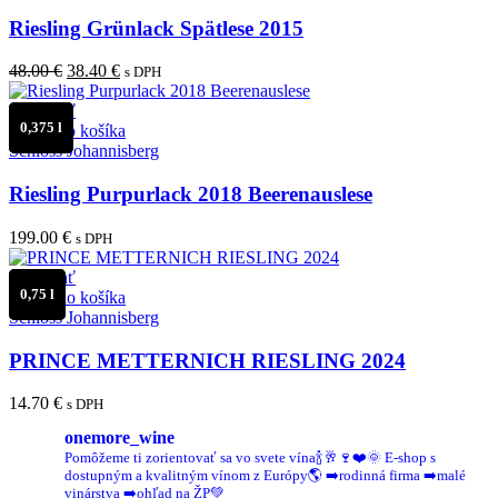
Riesling Grünlack Spätlese 2015
Pôvodná
Aktuálna
48.00
€
38.40
€
s DPH
cena
cena
bola:
je:
Porovnať
0,375 l
48.00 €.
38.40 €.
Pridať do košíka
Schloss Johannisberg
Riesling Purpurlack 2018 Beerenauslese
199.00
€
s DPH
Porovnať
0,75 l
Pridať do košíka
Schloss Johannisberg
PRINCE METTERNICH RIESLING 2024
14.70
€
s DPH
onemore_wine
Pomôžeme ti zorientovať sa vo svete vína🍾🥂🍷❤️🌞
E-shop s
dostupným a kvalitným vínom z Európy🌎
➡️rodinná firma
➡️malé
vinárstva
➡️ohľad na ŽP💚