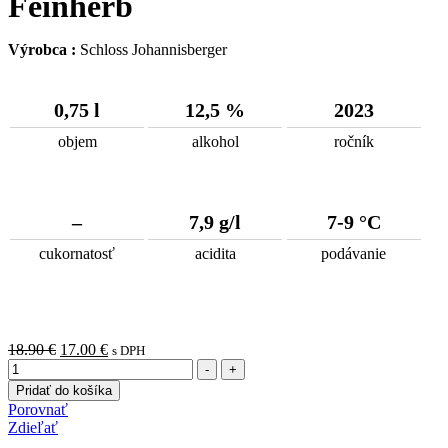
Feinherb
Výrobca :
Schloss Johannisberger
0,75 l
12,5 %
2023
objem
alkohol
ročník
–
7,9 g/l
7-9 °C
cukornatosť
acidita
podávanie
Pôvodná
Aktuálna
18.90
€
17.00
€
s DPH
Množstvo
cena
cena
-
+
bola:
je:
Pridať do košíka
18.90 €.
17.00 €.
Porovnať
Zdieľať