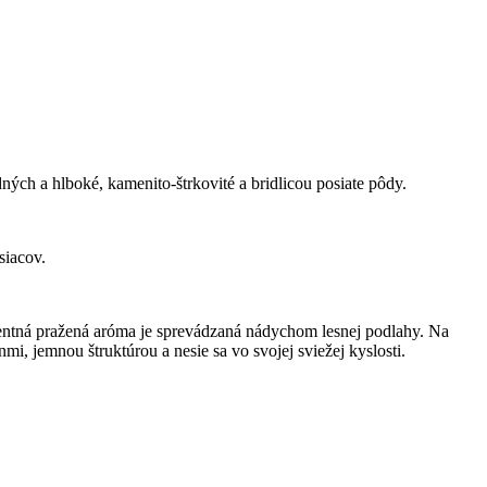
ých a hlboké, kamenito-štrkovité a bridlicou posiate pôdy.
siacov.
centná pražená aróma je sprevádzaná nádychom lesnej podlahy. Na
i, jemnou štruktúrou a nesie sa vo svojej sviežej kyslosti.