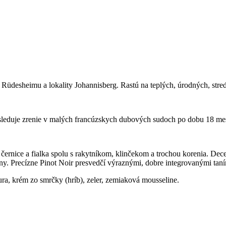
desheimu a lokality Johannisberg. Rastú na teplých, úrodných, stredn
sleduje zrenie v malých francúzskych dubových sudoch po dobu 18 me
 černice a fialka spolu s rakytníkom, klinčekom a trochou korenia. De
ny. Precízne Pinot Noir presvedčí výraznými, dobre integrovanými tanínm
ra, krém zo smrčky (hríb), zeler, zemiaková mousseline.