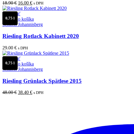
Pôvodná
Aktuálna
18.90
€
16.00
€
s DPH
cena
cena
bola:
je:
Porovnať
0,75 l
18.90 €.
16.00 €.
Pridať do košíka
Schloss Johannisberg
Riesling Rotlack Kabinett 2020
29.00
€
s DPH
Porovnať
0,75 l
Pridať do košíka
Schloss Johannisberg
Riesling Grünlack Spätlese 2015
Pôvodná
Aktuálna
48.00
€
38.40
€
s DPH
cena
cena
bola:
je:
48.00 €.
38.40 €.