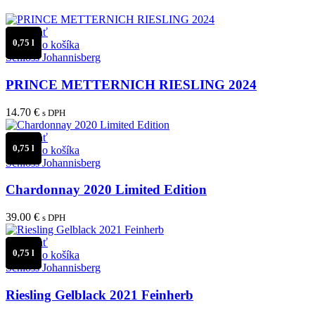
Porovnať
0,75 l
Pridať do košíka
Schloss Johannisberg
PRINCE METTERNICH RIESLING 2024
14.70
€
s DPH
Porovnať
0,75 l
Pridať do košíka
Schloss Johannisberg
Chardonnay 2020 Limited Edition
39.00
€
s DPH
Porovnať
0,75 l
Pridať do košíka
Schloss Johannisberg
Riesling Gelblack 2021 Feinherb