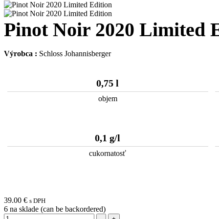
Pinot Noir 2020 Limited 
Výrobca :
Schloss Johannisberger
0,75 l
objem
0,1 g/l
cukornatosť
39.00
€
s DPH
6
na sklade (can be backordered)
Množstvo
-
+