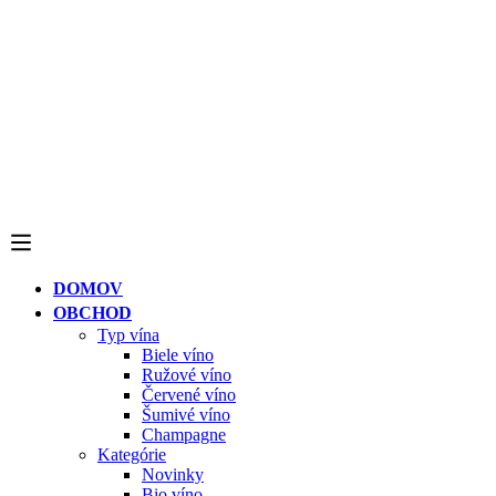
DOMOV
OBCHOD
Typ vína
Biele víno
Ružové víno
Červené víno
Šumivé víno
Champagne
Kategórie
Novinky
Bio víno