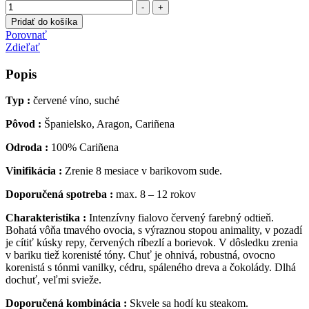
-
+
Pridať do košíka
Porovnať
Zdieľať
Popis
Typ :
červené víno, suché
Pôvod :
Španielsko, Aragon, Cariñena
Odroda :
100% Cariñena
Vinifikácia :
Zrenie 8 mesiace v barikovom sude.
Doporučená spotreba :
max. 8 – 12 rokov
Charakteristika :
Intenzívny fialovo červený farebný odtieň.
Bohatá vôňa tmavého ovocia, s výraznou stopou animality, v pozadí
je cítiť kúsky repy, červených ríbezlí a borievok. V dôsledku zrenia
v bariku tiež korenisté tóny. Chuť je ohnivá, robustná, ovocno
korenistá s tónmi vanilky, cédru, spáleného dreva a čokolády. Dlhá
dochuť, veľmi svieže.
Doporučená kombinácia :
Skvele sa hodí ku steakom.