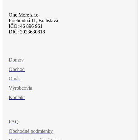
One More s.r.o.
Priehradná 11, Bratislava
IČO: 46 896 961
DIČ: 2023630818
Domov
Obchod
O nás
Výrobcovia
Kontakt
FAQ
Obchodné podmienky