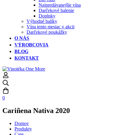
Najpredávanejšie vína
Darčekové balenie
Doplnky
Výhodné balíky
Vína tento mesiac v akcii
Darčekové poukážky
O NÁS
VÝROBCOVIA
BLOG
KONTAKT
0
Cariñena Nativa 2020
Domov
Produkty
Care