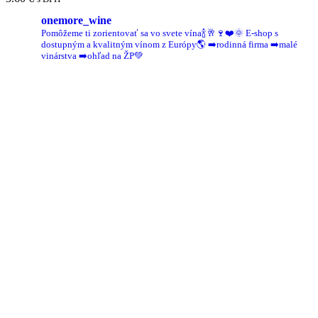
onemore_wine
Pomôžeme ti zorientovať sa vo svete vína🍾🥂🍷❤️🌞
E-shop s
dostupným a kvalitným vínom z Európy🌎
➡️rodinná firma
➡️malé
vinárstva
➡️ohľad na ŽP💚