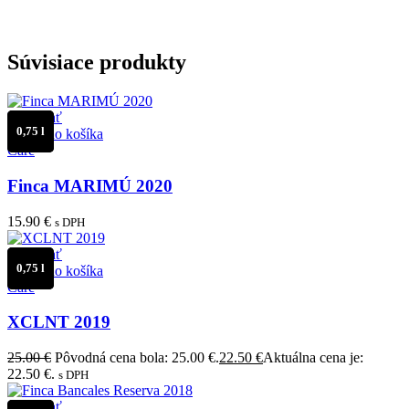
Súvisiace produkty
Porovnať
0,75 l
Pridať do košíka
Care
Finca MARIMÚ 2020
15.90
€
s DPH
Porovnať
0,75 l
Pridať do košíka
Care
XCLNT 2019
25.00
€
Pôvodná cena bola: 25.00 €.
22.50
€
Aktuálna cena je:
22.50 €.
s DPH
Porovnať