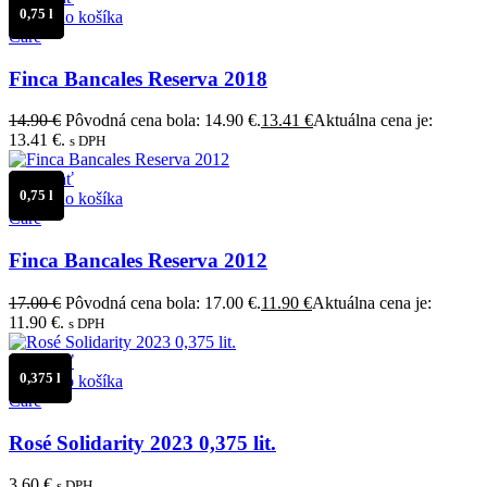
0,75 l
Pridať do košíka
Care
Finca Bancales Reserva 2018
14.90
€
Pôvodná cena bola: 14.90 €.
13.41
€
Aktuálna cena je:
13.41 €.
s DPH
Porovnať
0,75 l
Pridať do košíka
Care
Finca Bancales Reserva 2012
17.00
€
Pôvodná cena bola: 17.00 €.
11.90
€
Aktuálna cena je:
11.90 €.
s DPH
Porovnať
0,375 l
Pridať do košíka
Care
Rosé Solidarity 2023 0,375 lit.
3.60
€
s DPH