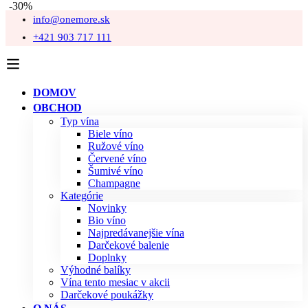
-30%
info@onemore.sk
+421 903 717 111
DOMOV
OBCHOD
Typ vína
Biele víno
Ružové víno
Červené víno
Šumivé víno
Champagne
Kategórie
Novinky
Bio víno
Najpredávanejšie vína
Darčekové balenie
Doplnky
Výhodné balíky
Vína tento mesiac v akcii
Darčekové poukážky