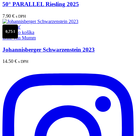
50° PARALLEL Riesling 2025
7.90
€
s DPH
Porovnať
0,75 l
Pridať do košíka
G.H. von Mumm
Johannisberger Schwarzenstein 2023
14.50
€
s DPH