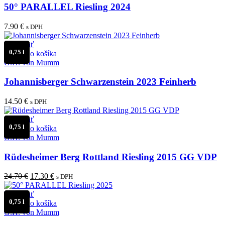
50° PARALLEL Riesling 2024
7.90
€
s DPH
Porovnať
0,75 l
Pridať do košíka
G.H. von Mumm
Johannisberger Schwarzenstein 2023 Feinherb
14.50
€
s DPH
Porovnať
0,75 l
Pridať do košíka
G.H. von Mumm
Rüdesheimer Berg Rottland Riesling 2015 GG VDP
Pôvodná
Aktuálna
24.70
€
17.30
€
s DPH
cena
cena
bola:
je:
Porovnať
0,75 l
24.70 €.
17.30 €.
Pridať do košíka
G.H. von Mumm