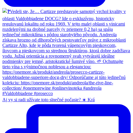
Aj vy si radi užívate toto slnečné počasie? ☀️ Krá