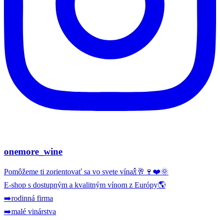
onemore_wine
Pomôžeme ti zorientovať sa vo svete vína🍾🥂🍷❤️🌞
E-shop s dostupným a kvalitným vínom z Európy🌎
➡️rodinná firma
➡️malé vinárstva