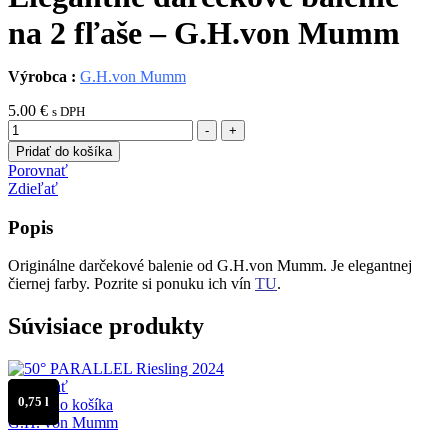
na 2 fľaše – G.H.von Mumm
Výrobca :
G.H.von Mumm
5.00
€
s DPH
Množstvo
-
+
Pridať do košíka
Porovnať
Zdieľať
Popis
Originálne darčekové balenie od G.H.von Mumm. Je elegantnej
čiernej farby. Pozrite si ponuku ich vín
TU
.
Súvisiace produkty
Porovnať
0,75 l
Pridať do košíka
G.H. von Mumm