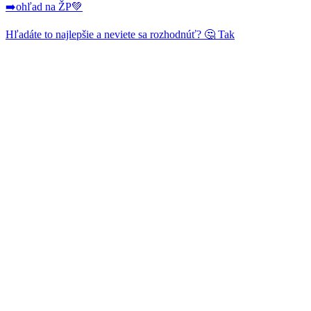
➡️ohľad na ŽP💚
Hľadáte to najlepšie a neviete sa rozhodnúť? 🤔 Tak