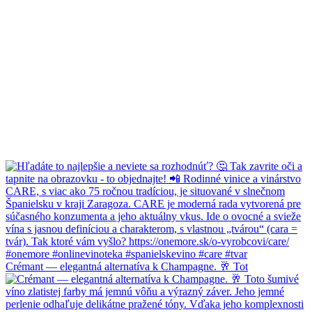
Crémant — elegantná alternatíva k Champagne. 🥂 Tot