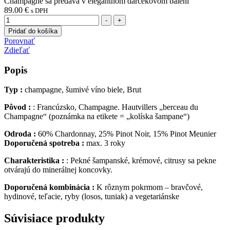
Champagne sa predáva v elegantnom darčekovom balení
89.00
€
s DPH
Množstvo
-
+
Pridať do košíka
Porovnať
Zdieľať
Popis
Typ :
champagne, šumivé víno biele, Brut
Pôvod :
: Francúzsko, Champagne. Hautvillers „berceau du
Champagne“ (poznámka na etikete = „kolíska šampane“)
Odroda :
60% Chardonnay, 25% Pinot Noir, 15% Pinot Meunier
Doporučená spotreba :
max. 3 roky
Charakteristika :
: Pekné šampanské, krémové, citrusy sa pekne
otvárajú do minerálnej koncovky.
Doporučená kombinácia :
K rôznym pokrmom – bravčové,
hydinové, teľacie, ryby (losos, tuniak) a vegetariánske
Súvisiace produkty