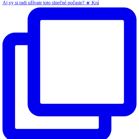
Aj vy si radi užívate toto slnečné počasie? ☀️ Krá