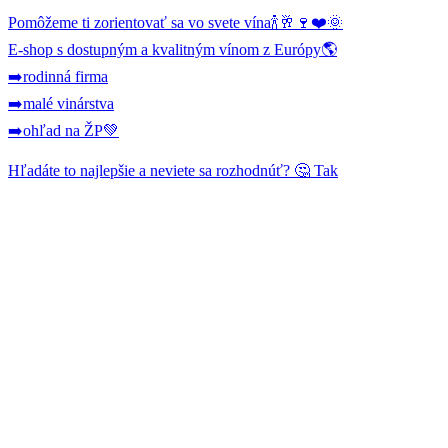
Pomôžeme ti zorientovať sa vo svete vína🍾🥂🍷❤️🌞
E-shop s dostupným a kvalitným vínom z Európy🌎
➡️rodinná firma
➡️malé vinárstva
➡️ohľad na ŽP💚
Hľadáte to najlepšie a neviete sa rozhodnúť? 🤔 Tak