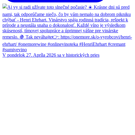
V pondelok 27. Apríla 2026 sa v historických pries