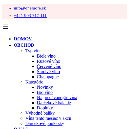
info@onemore.sk
+421 903 717 111
DOMOV
OBCHOD
Typ vína
Biele víno
Ružové víno
Červené víno
Šumivé víno
Champagne
Kategórie
Novinky
Bio víno
Najpredávanejšie vína
Darčekové balenie
Doplnky
Výhodné balíky
Vína tento mesiac v akcii
Darčekové poukážky