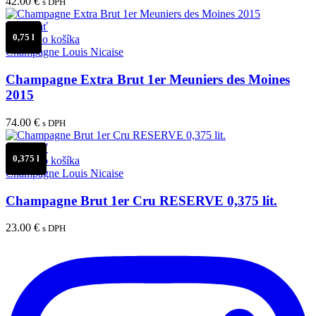
42.00
€
s DPH
Porovnať
0,75 l
Pridať do košíka
Champagne Louis Nicaise
Champagne Extra Brut 1er Meuniers des Moines
2015
74.00
€
s DPH
Porovnať
0,375 l
Pridať do košíka
Champagne Louis Nicaise
Champagne Brut 1er Cru RESERVE 0,375 lit.
23.00
€
s DPH