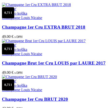
Porovnať
0,75 l
Pridať do košíka
Champagne Louis Nicaise
Champagne 1er Cru EXTRA BRUT 2018
49.00
€
s DPH
Porovnať
0,75 l
Pridať do košíka
Champagne Louis Nicaise
Champagne Brut 1er Cru LOUIS par LAURE 2017
49.00
€
s DPH
Porovnať
0,75 l
Pridať do košíka
Champagne Louis Nicaise
Champagne 1er Cru BRUT 2020