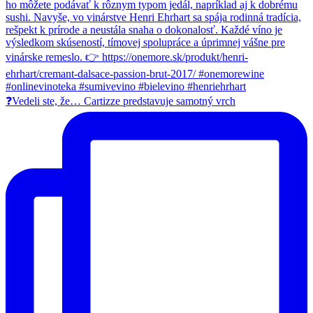
❓Vedeli ste, že… Cartizze predstavuje samotný vrch