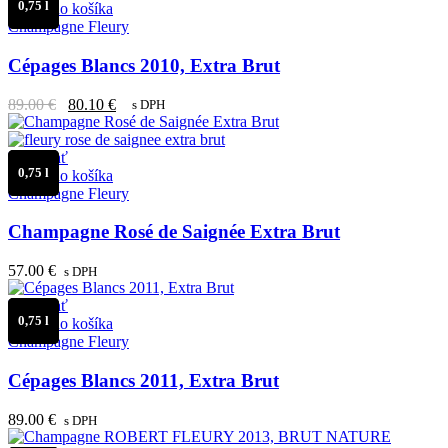
0,75 l
Pridať do košíka
Champagne Fleury
Cépages Blancs 2010, Extra Brut
Pôvodná
Aktuálna
89.00
€
80.10
€
s DPH
cena
cena
bola:
je:
89.00 €.
80.10 €.
Porovnať
0,75 l
Pridať do košíka
Champagne Fleury
Champagne Rosé de Saignée Extra Brut
57.00
€
s DPH
Porovnať
0,75 l
Pridať do košíka
Champagne Fleury
Cépages Blancs 2011, Extra Brut
89.00
€
s DPH