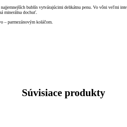
h najjemnejších bublín vytvárajúcimi delikátnu penu. Vo vôni veľmi int
há minerálna dochuť.
vo – parmezánovým koláčom.
Súvisiace produkty