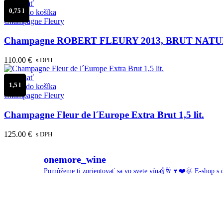
Porovnať
0,75 l
Pridať do košíka
Champagne Fleury
Champagne ROBERT FLEURY 2013, BRUT NAT
110.00
€
s DPH
Porovnať
1,5 l
Pridať do košíka
Champagne Fleury
Champagne Fleur de l´Europe Extra Brut 1,5 lit.
125.00
€
s DPH
onemore_wine
Pomôžeme ti zorientovať sa vo svete vína🍾🥂🍷❤️🌞
E-shop s 