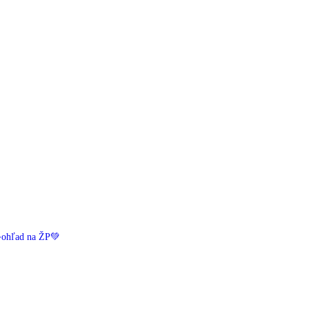
️ohľad na ŽP💚