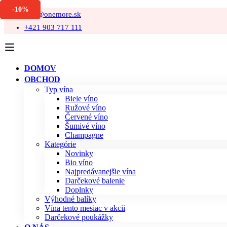
-10%
info@onemore.sk
+421 903 717 111
DOMOV
OBCHOD
Typ vína
Biele víno
Ružové víno
Červené víno
Šumivé víno
Champagne
Kategórie
Novinky
Bio víno
Najpredávanejšie vína
Darčekové balenie
Doplnky
Výhodné balíky
Vína tento mesiac v akcii
Darčekové poukážky