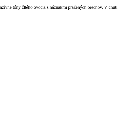
enzívne tóny žltého ovocia s náznakmi pražených orechov. V chuti