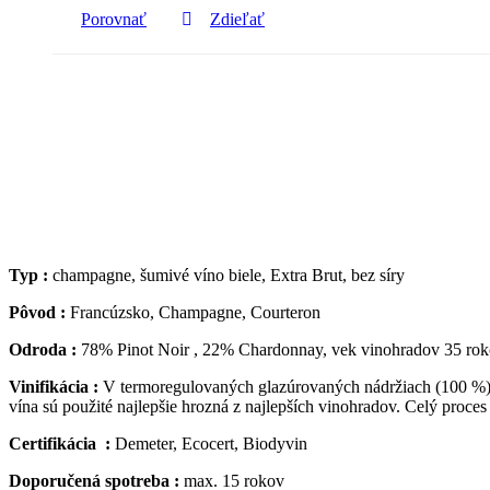
Porovnať
Zdieľať
Typ :
champagne, šumivé víno biele, Extra Brut, bez síry
Pôvod :
Francúzsko, Champagne, Courteron
Odroda :
78% Pinot Noir , 22% Chardonnay, vek vinohradov 35 ro
Vinifikácia :
V termoregulovaných glazúrovaných nádržiach (100 %). M
vína sú použité najlepšie hrozná z najlepších vinohradov. Celý proces
Certifikácia :
Demeter, Ecocert, Biodyvin
Doporučená spotreba :
max. 15 rokov