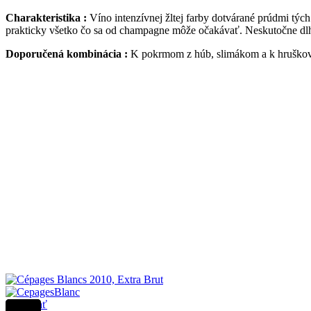
Charakteristika :
Víno intenzívnej žltej farby dotvárané prúdmi týc
prakticky všetko čo sa od champagne môže očakávať. Neskutočne dl
Doporučená kombinácia :
K pokrmom z húb, slimákom a k hruško
Porovnať