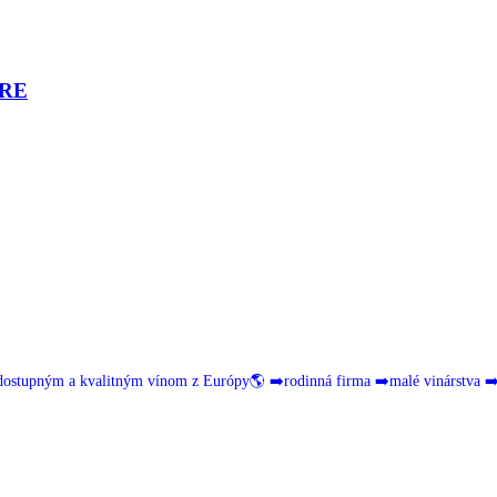
URE
dostupným a kvalitným vínom z Európy🌎
➡️rodinná firma
➡️malé vinárstva
➡