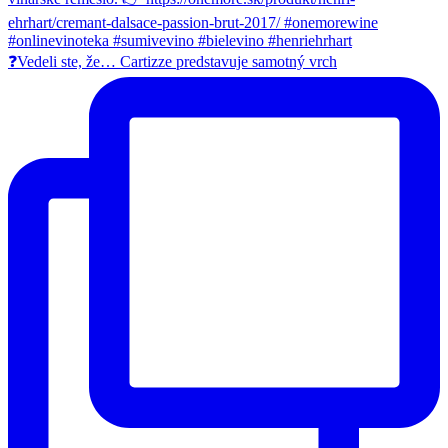
❓Vedeli ste, že… Cartizze predstavuje samotný vrch