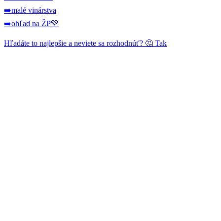
➡️malé vinárstva
➡️ohľad na ŽP💚
Hľadáte to najlepšie a neviete sa rozhodnúť? 🤔 Tak