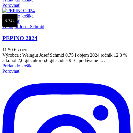
Porovnať
Pridať do košíka
0,75 l
Porovnať
Weingut Josef Schmid
PEPINO 2024
11.50
€
s DPH
Výrobca : Weingut Josef Schmid 0,75 l objem 2024 ročník 12,3 %
alkohol 2,6 g/l cukor 6,6 g/l acidita 9 °C podávanie …
Pridať do košíka
Porovnať