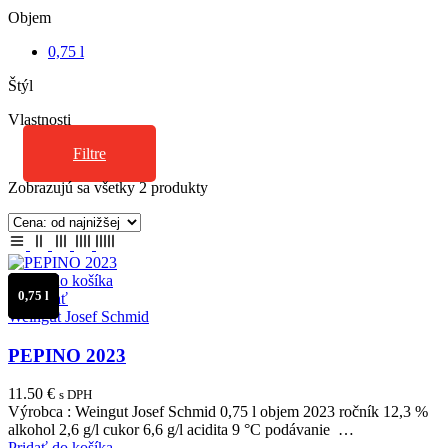
Objem
0,75 l
Štýl
Vlastnosti
Filtre
Zoradené
Zobrazujú sa všetky 2 produkty
podľa
ceny:
od
najnižšej
po
Pridať do košíka
najvyššiu
0,75 l
Porovnať
Weingut Josef Schmid
PEPINO 2023
11.50
€
s DPH
Výrobca : Weingut Josef Schmid 0,75 l objem 2023 ročník 12,3 %
alkohol 2,6 g/l cukor 6,6 g/l acidita 9 °C podávanie …
Pridať do košíka