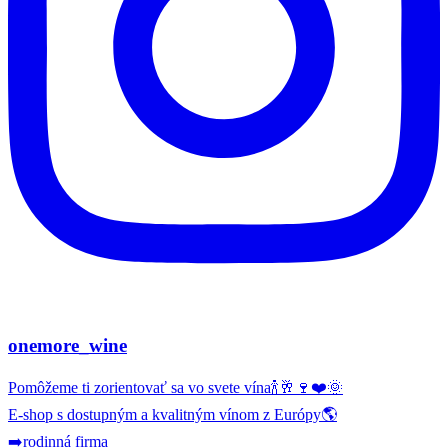
onemore_wine
Pomôžeme ti zorientovať sa vo svete vína🍾🥂🍷❤️🌞
E-shop s dostupným a kvalitným vínom z Európy🌎
➡️rodinná firma