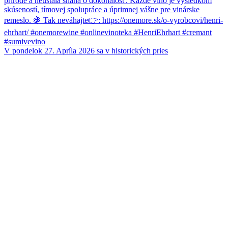
V pondelok 27. Apríla 2026 sa v historických pries