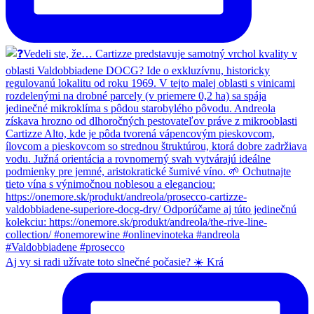
Aj vy si radi užívate toto slnečné počasie? ☀️ Krá