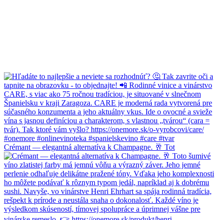
Crémant — elegantná alternatíva k Champagne. 🥂 Tot