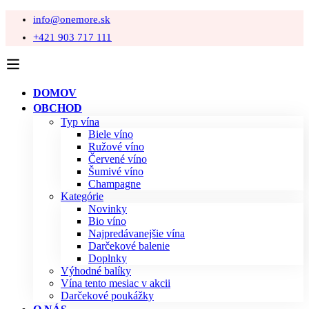
info@onemore.sk
+421 903 717 111
DOMOV
OBCHOD
Typ vína
Biele víno
Ružové víno
Červené víno
Šumivé víno
Champagne
Kategórie
Novinky
Bio víno
Najpredávanejšie vína
Darčekové balenie
Doplnky
Výhodné balíky
Vína tento mesiac v akcii
Darčekové poukážky